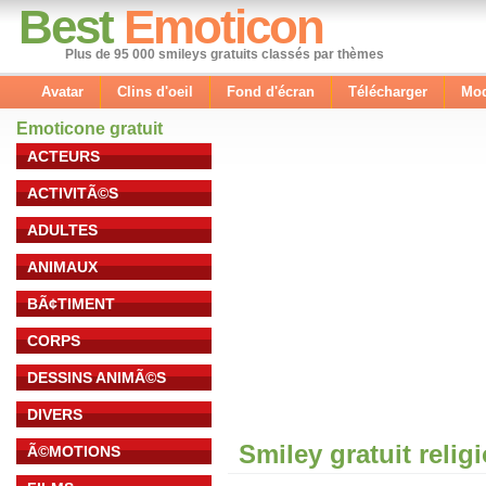
Best
Emoticon
Plus de 95 000 smileys gratuits classés par thèmes
Avatar
Clins d'oeil
Fond d'écran
Télécharger
Mod
Emoticone gratuit
ACTEURS
ACTIVITÃ©S
ADULTES
ANIMAUX
BÃ¢TIMENT
CORPS
DESSINS ANIMÃ©S
DIVERS
Smiley gratuit relig
Ã©MOTIONS