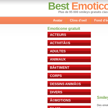
Best
Emotic
Plus de 95 000 smileys gratuits cla
Avatar
Clins d'oeil
Fond d'é
Emoticone gratuit
ACTEURS
ACTIVITÃ©S
ADULTES
ANIMAUX
BÃ¢TIMENT
CORPS
DESSINS ANIMÃ©S
DIVERS
Smiley
Ã©MOTIONS
Des emot