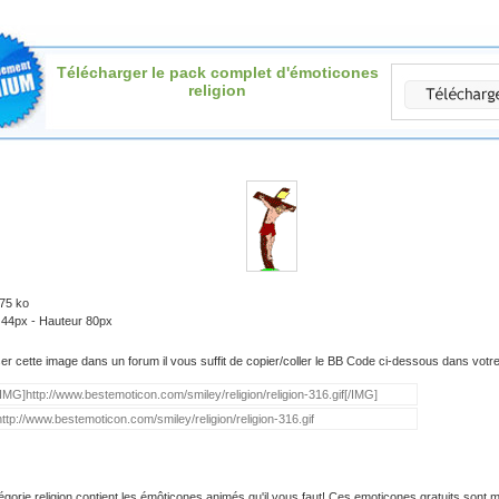
Télécharger le pack complet d'émoticones
religion
.75 ko
 44px - Hauteur 80px
iser cette image dans un forum il vous suffit de copier/coller le BB Code ci-dessous dans vot
égorie religion contient les émôticones animés qu'il vous faut! Ces emoticones gratuits sont m