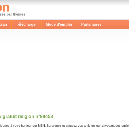
on
ssés par thèmes
cran
Télécharger
Mode d'emploi
Partenaires
 gratuit religion n°98458
icones à votre humeur sur MSN. Surprenez et amusez vos amis en leur envoyant des smile