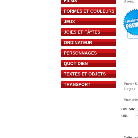
FILMS
drôles.
FORMES ET COULEURS
JEUX
JOIES ET FÃªTES
ORDINATEUR
PERSONNAGES
QUOTIDIEN
TEXTES ET OBJETS
TRANSPORT
Poids : 5
Largeur :
Pour util
BBCode
URL
Cette cat