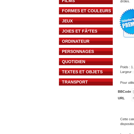
FILMS
drôles.
FORMES ET COULEURS
JEUX
JOIES ET FÃªTES
ORDINATEUR
PERSONNAGES
QUOTIDIEN
Poids : 1
TEXTES ET OBJETS
Largeur :
TRANSPORT
Pour util
BBCode
URL
Cette cat
dispositi