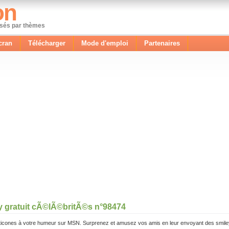
on
ssés par thèmes
cran
Télécharger
Mode d'emploi
Partenaires
y gratuit cÃ©lÃ©britÃ©s n°98474
icones à votre humeur sur MSN. Surprenez et amusez vos amis en leur envoyant des smile