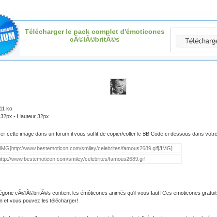
Télécharger le pack complet d'émoticones
cÃ©lÃ©britÃ©s
.11 ko
 32px - Hauteur 32px
iser cette image dans un forum il vous suffit de copier/coller le BB Code ci-dessous dans vot
égorie cÃ©lÃ©britÃ©s contient les émôticones animés qu'il vous faut! Ces emoticones gratuit
on et vous pouvez les télécharger!