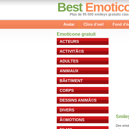
Best
Emotic
Plus de 95 000 smileys gratuits cla
Avatar
Clins d'oeil
Fond d'é
Emoticone gratuit
ACTEURS
ACTIVITÃ©S
ADULTES
ANIMAUX
BÃ¢TIMENT
CORPS
DESSINS ANIMÃ©S
DIVERS
Smile
Ã©MOTIONS
Des emot