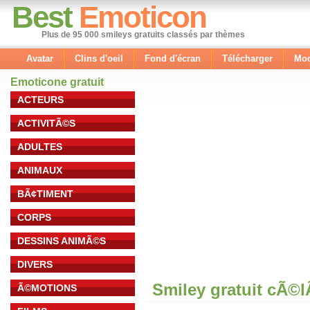
Best
Emoticon
Plus de 95 000 smileys gratuits classés par thèmes
Avatar
Clins d'oeil
Fond d'écran
Télécharger
Mod
Emoticone gratuit
ACTEURS
ACTIVITÃ©S
ADULTES
ANIMAUX
BÃ¢TIMENT
CORPS
DESSINS ANIMÃ©S
DIVERS
Smiley gratuit cÃ©
Ã©MOTIONS