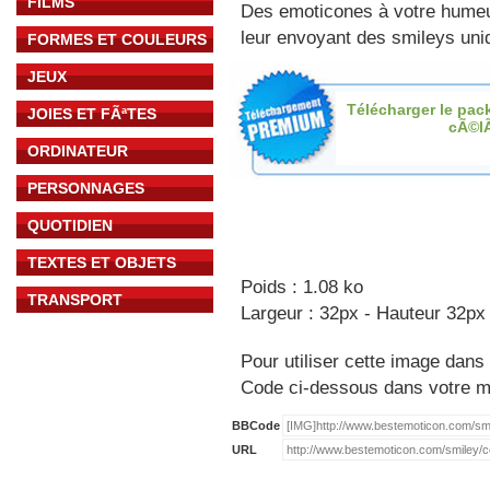
FILMS
Des emoticones à votre hume
leur envoyant des smileys uniq
FORMES ET COULEURS
JEUX
Télécharger le pac
JOIES ET FÃªTES
cÃ©l
ORDINATEUR
PERSONNAGES
QUOTIDIEN
TEXTES ET OBJETS
Poids : 1.08 ko
TRANSPORT
Largeur : 32px - Hauteur 32px
Pour utiliser cette image dans 
Code ci-dessous dans votre 
BBCode
URL