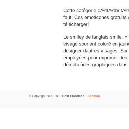
Cette catégorie cÃ©lÃ©britÃ©s
faut! Ces emoticones gratuits 
télécharger!
Le smiley de langlais smile, 
visage souriant coloré en jau
désigner dautres visages. Sur
employées pour exprimer des é
démoticônes graphiques dans 
© Copyright 2009-2010
Best Emoticon
-
Sitemap