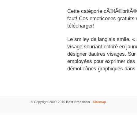
Cette catégorie cÃ©lÃ©britÃ©s
faut! Ces emoticones gratuits 
télécharger!
Le smiley de langlais smile, 
visage souriant coloré en jau
désigner dautres visages. Sur
employées pour exprimer des é
démoticônes graphiques dans 
© Copyright 2009-2010
Best Emoticon
-
Sitemap