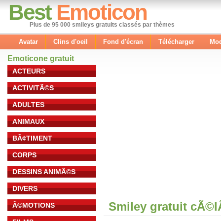
Best
Emoticon
Plus de 95 000 smileys gratuits classés par thèmes
Avatar
Clins d'oeil
Fond d'écran
Télécharger
Mod
Emoticone gratuit
ACTEURS
ACTIVITÃ©S
ADULTES
ANIMAUX
BÃ¢TIMENT
CORPS
DESSINS ANIMÃ©S
DIVERS
Smiley gratuit cÃ©
Ã©MOTIONS