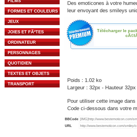
FILMS
Des emoticones à votre hume
leur envoyant des smileys uniq
FORMES ET COULEURS
JEUX
Télécharger le pac
JOIES ET FÃªTES
cÃ©l
ORDINATEUR
PERSONNAGES
QUOTIDIEN
TEXTES ET OBJETS
Poids : 1.02 ko
TRANSPORT
Largeur : 32px - Hauteur 32px
Pour utiliser cette image dans 
Code ci-dessous dans votre 
BBCode
URL