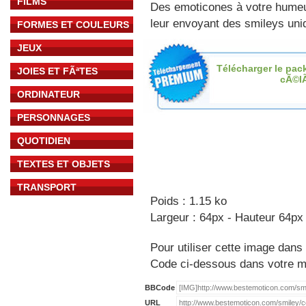
FILMS
Des emoticones à votre hume
leur envoyant des smileys uniq
FORMES ET COULEURS
JEUX
Télécharger le pac
JOIES ET FÃªTES
cÃ©l
ORDINATEUR
PERSONNAGES
QUOTIDIEN
TEXTES ET OBJETS
TRANSPORT
Poids : 1.15 ko
Largeur : 64px - Hauteur 64px
Pour utiliser cette image dans 
Code ci-dessous dans votre 
BBCode
URL