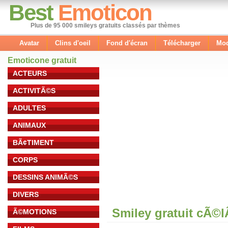
Best
Emoticon
Plus de 95 000 smileys gratuits classés par thèmes
Avatar
Clins d'oeil
Fond d'écran
Télécharger
Mod
Emoticone gratuit
ACTEURS
ACTIVITÃ©S
ADULTES
ANIMAUX
BÃ¢TIMENT
CORPS
DESSINS ANIMÃ©S
DIVERS
Smiley gratuit cÃ©
Ã©MOTIONS