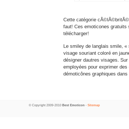
Cette catégorie cÃ©lÃ©britÃ©s
faut! Ces emoticones gratuits 
télécharger!
Le smiley de langlais smile, 
visage souriant coloré en jau
désigner dautres visages. Sur
employées pour exprimer des é
démoticônes graphiques dans 
© Copyright 2009-2010
Best Emoticon
-
Sitemap