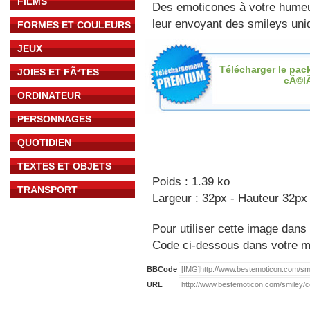
FILMS
Des emoticones à votre hume
leur envoyant des smileys uniq
FORMES ET COULEURS
JEUX
Télécharger le pac
JOIES ET FÃªTES
cÃ©l
ORDINATEUR
PERSONNAGES
QUOTIDIEN
TEXTES ET OBJETS
Poids : 1.39 ko
TRANSPORT
Largeur : 32px - Hauteur 32px
Pour utiliser cette image dans 
Code ci-dessous dans votre 
BBCode
URL