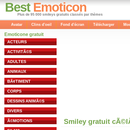
Best
Emoticon
Plus de 95 000 smileys gratuits classés par thèmes
Avatar
Clins d'oeil
Fond d'écran
Télécharger
Mod
Emoticone gratuit
ACTEURS
ACTIVITÃ©S
ADULTES
ANIMAUX
BÃ¢TIMENT
CORPS
DESSINS ANIMÃ©S
DIVERS
Smiley gratuit cÃ©
Ã©MOTIONS