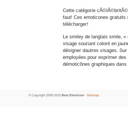
Cette catégorie cÃ©lÃ©britÃ©s
faut! Ces emoticones gratuits 
télécharger!
Le smiley de langlais smile, 
visage souriant coloré en jau
désigner dautres visages. Sur
employées pour exprimer des é
démoticônes graphiques dans 
© Copyright 2009-2010
Best Emoticon
-
Sitemap