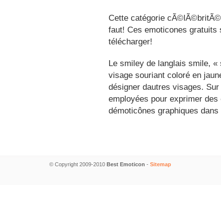
Cette catégorie cÃ©lÃ©britÃ©s
faut! Ces emoticones gratuits 
télécharger!
Le smiley de langlais smile, 
visage souriant coloré en jau
désigner dautres visages. Sur
employées pour exprimer des é
démoticônes graphiques dans 
© Copyright 2009-2010
Best Emoticon
-
Sitemap