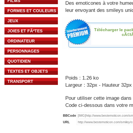
FILMS
Des emoticones à votre hume
leur envoyant des smileys uniq
FORMES ET COULEURS
JEUX
Télécharger le pac
JOIES ET FÃªTES
cÃ©l
ORDINATEUR
PERSONNAGES
QUOTIDIEN
TEXTES ET OBJETS
Poids : 1.26 ko
TRANSPORT
Largeur : 32px - Hauteur 32px
Pour utiliser cette image dans 
Code ci-dessous dans votre 
BBCode
URL