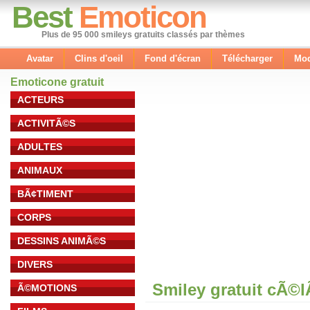
Best
Emoticon
Plus de 95 000 smileys gratuits classés par thèmes
Avatar
Clins d'oeil
Fond d'écran
Télécharger
Mod
Emoticone gratuit
ACTEURS
ACTIVITÃ©S
ADULTES
ANIMAUX
BÃ¢TIMENT
CORPS
DESSINS ANIMÃ©S
DIVERS
Smiley gratuit cÃ©
Ã©MOTIONS