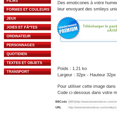
FILMS
Des emoticones à votre hume
leur envoyant des smileys uniq
FORMES ET COULEURS
JEUX
Télécharger le pac
JOIES ET FÃªTES
cÃ©l
ORDINATEUR
PERSONNAGES
QUOTIDIEN
TEXTES ET OBJETS
Poids : 1.21 ko
TRANSPORT
Largeur : 32px - Hauteur 32px
Pour utiliser cette image dans 
Code ci-dessous dans votre 
BBCode
URL