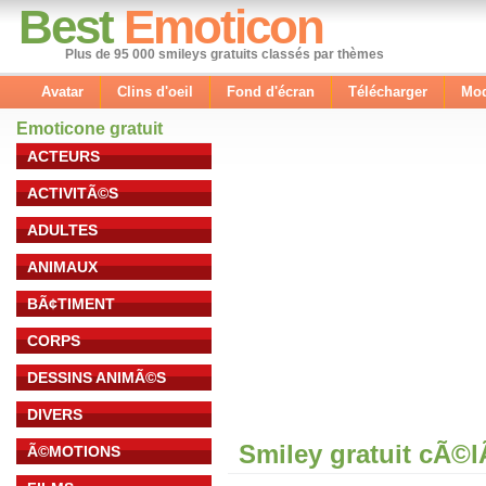
Best
Emoticon
Plus de 95 000 smileys gratuits classés par thèmes
Avatar
Clins d'oeil
Fond d'écran
Télécharger
Mod
Emoticone gratuit
ACTEURS
ACTIVITÃ©S
ADULTES
ANIMAUX
BÃ¢TIMENT
CORPS
DESSINS ANIMÃ©S
DIVERS
Smiley gratuit cÃ©
Ã©MOTIONS