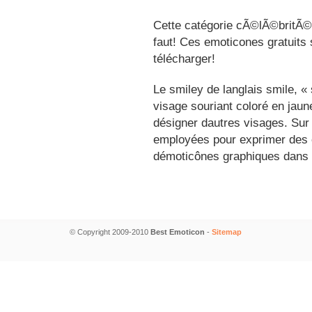
Cette catégorie cÃ©lÃ©britÃ©s
faut! Ces emoticones gratuits 
télécharger!
Le smiley de langlais smile, 
visage souriant coloré en jau
désigner dautres visages. Sur
employées pour exprimer des é
démoticônes graphiques dans 
© Copyright 2009-2010
Best Emoticon
-
Sitemap