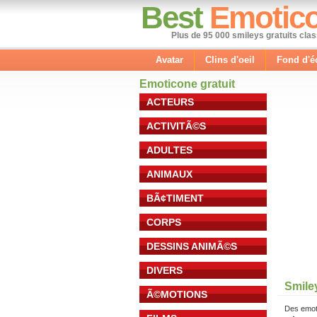
Best
Emotic
Plus de 95 000 smileys gratuits cla
Avatar
Clins d'oeil
Fond d'é
Emoticone gratuit
ACTEURS
ACTIVITÃ©S
ADULTES
ANIMAUX
BÃ¢TIMENT
CORPS
DESSINS ANIMÃ©S
DIVERS
Smile
Ã©MOTIONS
Des emot