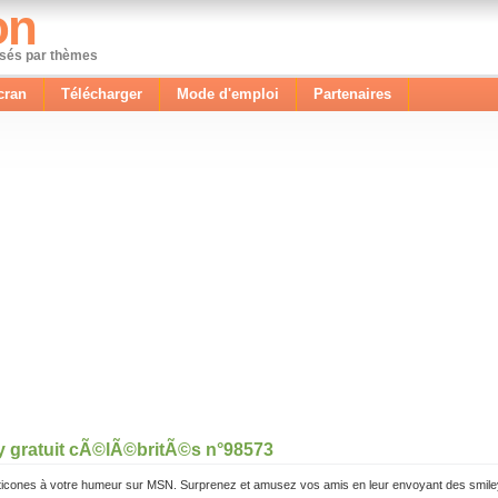
on
ssés par thèmes
cran
Télécharger
Mode d'emploi
Partenaires
y gratuit cÃ©lÃ©britÃ©s n°98573
icones à votre humeur sur MSN. Surprenez et amusez vos amis en leur envoyant des smile