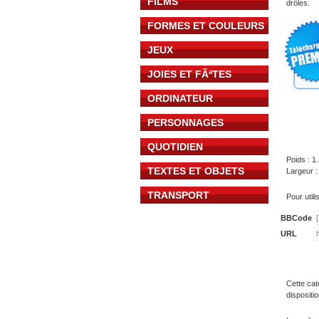
FILMS
drôles.
FORMES ET COULEURS
JEUX
JOIES ET FÃªTES
ORDINATEUR
PERSONNAGES
QUOTIDIEN
Poids : 1
TEXTES ET OBJETS
Largeur :
TRANSPORT
Pour util
BBCode
URL
Cette cat
dispositi