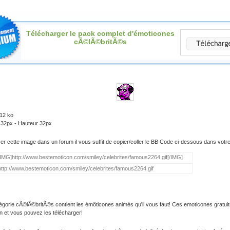
Télécharger le pack complet d'émoticones
cÃ©lÃ©britÃ©s
.12 ko
 32px - Hauteur 32px
iser cette image dans un forum il vous suffit de copier/coller le BB Code ci-dessous dans vot
égorie cÃ©lÃ©britÃ©s contient les émôticones animés qu'il vous faut! Ces emoticones gratuit
on et vous pouvez les télécharger!