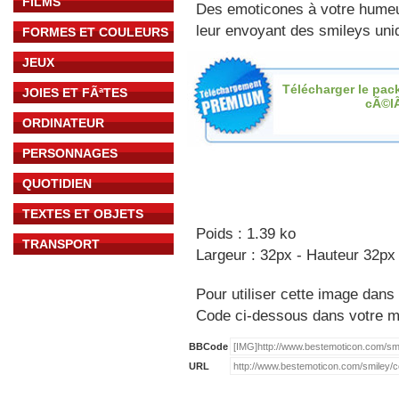
FILMS
Des emoticones à votre hume
leur envoyant des smileys uniq
FORMES ET COULEURS
JEUX
Télécharger le pac
JOIES ET FÃªTES
cÃ©l
ORDINATEUR
PERSONNAGES
QUOTIDIEN
TEXTES ET OBJETS
Poids : 1.39 ko
TRANSPORT
Largeur : 32px - Hauteur 32px
Pour utiliser cette image dans 
Code ci-dessous dans votre 
BBCode
URL