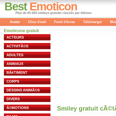
Best
Emoticon
Plus de 95 000 smileys gratuits classés par thèmes
Avatar
Clins d'oeil
Fond d'écran
Télécharger
Mod
Emoticone gratuit
ACTEURS
ACTIVITÃ©S
ADULTES
ANIMAUX
BÃ¢TIMENT
CORPS
DESSINS ANIMÃ©S
DIVERS
Smiley gratuit cÃ©
Ã©MOTIONS