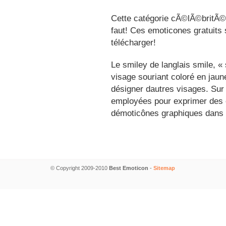
Cette catégorie cÃ©lÃ©britÃ©s
faut! Ces emoticones gratuits 
télécharger!
Le smiley de langlais smile, 
visage souriant coloré en jau
désigner dautres visages. Sur
employées pour exprimer des é
démoticônes graphiques dans 
© Copyright 2009-2010
Best Emoticon
-
Sitemap