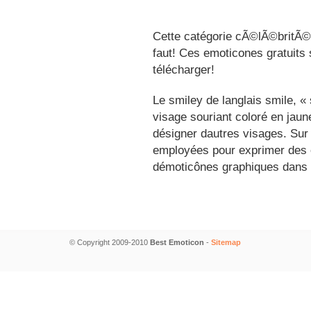
Cette catégorie cÃ©lÃ©britÃ©s
faut! Ces emoticones gratuits 
télécharger!
Le smiley de langlais smile, 
visage souriant coloré en jau
désigner dautres visages. Sur
employées pour exprimer des é
démoticônes graphiques dans 
© Copyright 2009-2010
Best Emoticon
-
Sitemap