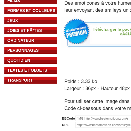
FILMS
Des emoticones à votre hume
leur envoyant des smileys uniq
FORMES ET COULEURS
JEUX
Télécharger le pac
JOIES ET FÃªTES
cÃ©l
ORDINATEUR
PERSONNAGES
QUOTIDIEN
TEXTES ET OBJETS
TRANSPORT
Poids : 3.33 ko
Largeur : 36px - Hauteur 48px
Pour utiliser cette image dans 
Code ci-dessous dans votre 
BBCode
URL