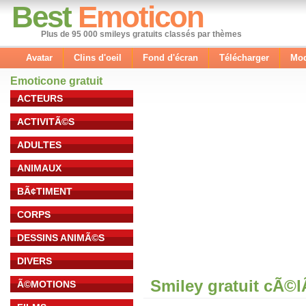
Best
Emoticon
Plus de 95 000 smileys gratuits classés par thèmes
Avatar
Clins d'oeil
Fond d'écran
Télécharger
Mod
Emoticone gratuit
ACTEURS
ACTIVITÃ©S
ADULTES
ANIMAUX
BÃ¢TIMENT
CORPS
DESSINS ANIMÃ©S
DIVERS
Smiley gratuit cÃ©
Ã©MOTIONS