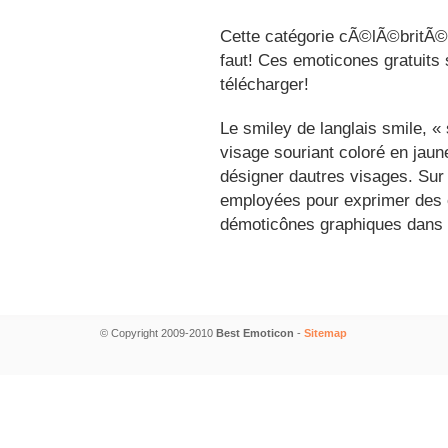
Cette catégorie cÃ©lÃ©britÃ©s
faut! Ces emoticones gratuits 
télécharger!
Le smiley de langlais smile, 
visage souriant coloré en jau
désigner dautres visages. Sur
employées pour exprimer des é
démoticônes graphiques dans 
© Copyright 2009-2010
Best Emoticon
-
Sitemap