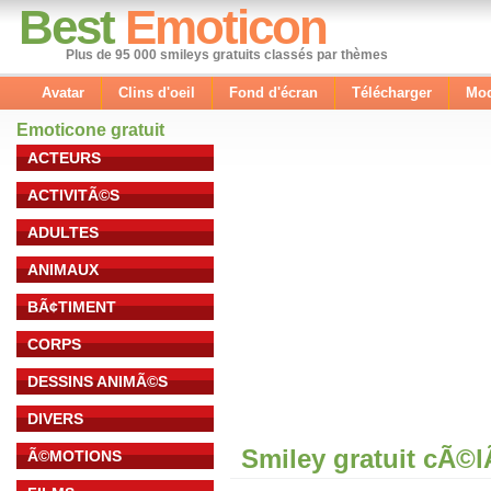
Best
Emoticon
Plus de 95 000 smileys gratuits classés par thèmes
Avatar
Clins d'oeil
Fond d'écran
Télécharger
Mod
Emoticone gratuit
ACTEURS
ACTIVITÃ©S
ADULTES
ANIMAUX
BÃ¢TIMENT
CORPS
DESSINS ANIMÃ©S
DIVERS
Smiley gratuit cÃ©
Ã©MOTIONS