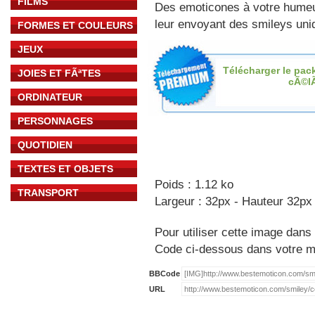
FILMS
Des emoticones à votre hume
leur envoyant des smileys uniq
FORMES ET COULEURS
JEUX
Télécharger le pac
JOIES ET FÃªTES
cÃ©l
ORDINATEUR
PERSONNAGES
QUOTIDIEN
TEXTES ET OBJETS
Poids : 1.12 ko
TRANSPORT
Largeur : 32px - Hauteur 32px
Pour utiliser cette image dans 
Code ci-dessous dans votre 
BBCode
URL