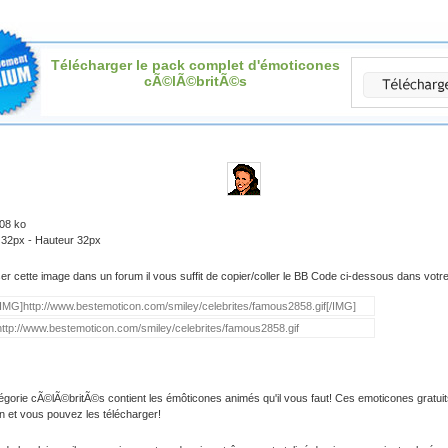
Télécharger le pack complet d'émoticones
cÃ©lÃ©britÃ©s
.08 ko
 32px - Hauteur 32px
iser cette image dans un forum il vous suffit de copier/coller le BB Code ci-dessous dans vot
égorie cÃ©lÃ©britÃ©s contient les émôticones animés qu'il vous faut! Ces emoticones gratuit
on et vous pouvez les télécharger!