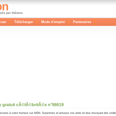
on
ssés par thèmes
cran
Télécharger
Mode d'emploi
Partenaires
y gratuit cÃ©lÃ©britÃ©s n°98619
icones à votre humeur sur MSN. Surprenez et amusez vos amis en leur envoyant des smile