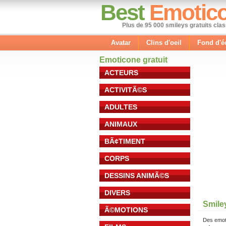
Best
Emotic
Plus de 95 000 smileys gratuits cla
Avatar
Clins d'oeil
Fond d'é
Emoticone gratuit
ACTEURS
ACTIVITÃ©S
ADULTES
ANIMAUX
BÃ¢TIMENT
CORPS
DESSINS ANIMÃ©S
DIVERS
Smile
Ã©MOTIONS
Des emot