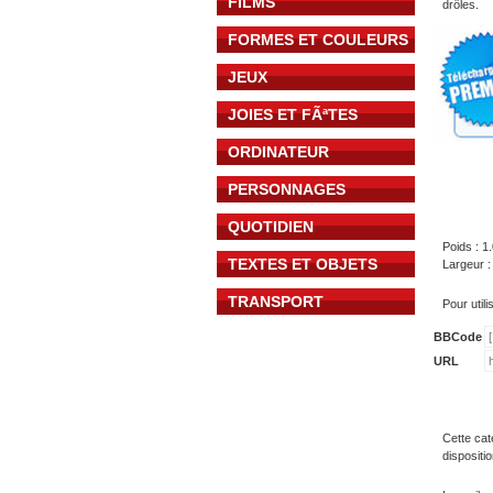
FILMS
drôles.
FORMES ET COULEURS
JEUX
JOIES ET FÃªTES
ORDINATEUR
PERSONNAGES
QUOTIDIEN
Poids : 1
TEXTES ET OBJETS
Largeur :
TRANSPORT
Pour util
BBCode
URL
Cette cat
dispositi