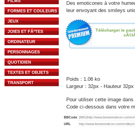
FILMS
Des emoticones à votre hume
leur envoyant des smileys uniq
FORMES ET COULEURS
JEUX
Télécharger le pac
JOIES ET FÃªTES
cÃ©l
ORDINATEUR
PERSONNAGES
QUOTIDIEN
TEXTES ET OBJETS
Poids : 1.06 ko
TRANSPORT
Largeur : 32px - Hauteur 32px
Pour utiliser cette image dans 
Code ci-dessous dans votre 
BBCode
URL