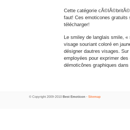
Cette catégorie cÃ©lÃ©britÃ©s
faut! Ces emoticones gratuits 
télécharger!
Le smiley de langlais smile, 
visage souriant coloré en jau
désigner dautres visages. Sur
employées pour exprimer des é
démoticônes graphiques dans 
© Copyright 2009-2010
Best Emoticon
-
Sitemap