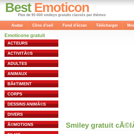
Best
Emoticon
Plus de 95 000 smileys gratuits classés par thèmes
Avatar
Clins d'oeil
Fond d'écran
Télécharger
Mod
Emoticone gratuit
ACTEURS
ACTIVITÃ©S
ADULTES
ANIMAUX
BÃ¢TIMENT
CORPS
DESSINS ANIMÃ©S
DIVERS
Smiley gratuit cÃ©
Ã©MOTIONS