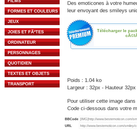
FILMS
Des emoticones à votre hume
leur envoyant des smileys uniq
FORMES ET COULEURS
JEUX
Télécharger le pac
JOIES ET FÃªTES
cÃ©l
ORDINATEUR
PERSONNAGES
QUOTIDIEN
TEXTES ET OBJETS
Poids : 1.04 ko
TRANSPORT
Largeur : 32px - Hauteur 32px
Pour utiliser cette image dans 
Code ci-dessous dans votre 
BBCode
URL