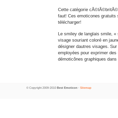
Cette catégorie cÃ©lÃ©britÃ©s
faut! Ces emoticones gratuits 
télécharger!
Le smiley de langlais smile, 
visage souriant coloré en jau
désigner dautres visages. Sur
employées pour exprimer des é
démoticônes graphiques dans 
© Copyright 2009-2010
Best Emoticon
-
Sitemap