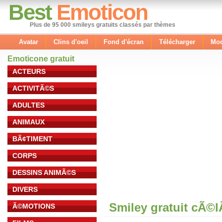
Best
Emoticon
Plus de 95 000 smileys gratuits classés par thèmes
Avatar
Clins d'oeil
Fond d'écran
Télécharger
Mod
Emoticone gratuit
ACTEURS
ACTIVITÃ©S
ADULTES
ANIMAUX
BÃ¢TIMENT
CORPS
DESSINS ANIMÃ©S
DIVERS
Smiley gratuit cÃ©
Ã©MOTIONS