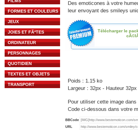
FILMS
Des emoticones à votre hume
leur envoyant des smileys uniq
FORMES ET COULEURS
JEUX
Télécharger le pac
JOIES ET FÃªTES
cÃ©l
ORDINATEUR
PERSONNAGES
QUOTIDIEN
TEXTES ET OBJETS
Poids : 1.15 ko
TRANSPORT
Largeur : 32px - Hauteur 32px
Pour utiliser cette image dans 
Code ci-dessous dans votre 
BBCode
URL