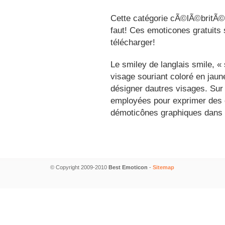
Cette catégorie cÃ©lÃ©britÃ©s
faut! Ces emoticones gratuits 
télécharger!
Le smiley de langlais smile, 
visage souriant coloré en jau
désigner dautres visages. Sur
employées pour exprimer des é
démoticônes graphiques dans 
© Copyright 2009-2010
Best Emoticon
-
Sitemap