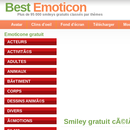
Best
Emoticon
Plus de 95 000 smileys gratuits classés par thèmes
Avatar
Clins d'oeil
Fond d'écran
Télécharger
Mod
Emoticone gratuit
ACTEURS
ACTIVITÃ©S
ADULTES
ANIMAUX
BÃ¢TIMENT
CORPS
DESSINS ANIMÃ©S
DIVERS
Smiley gratuit cÃ©
Ã©MOTIONS