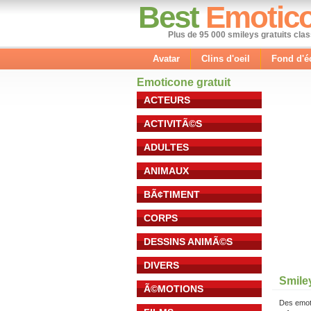
Best
Emotic
Plus de 95 000 smileys gratuits cla
Avatar
Clins d'oeil
Fond d'é
Emoticone gratuit
ACTEURS
ACTIVITÃ©S
ADULTES
ANIMAUX
BÃ¢TIMENT
CORPS
DESSINS ANIMÃ©S
DIVERS
Smile
Ã©MOTIONS
Des emot