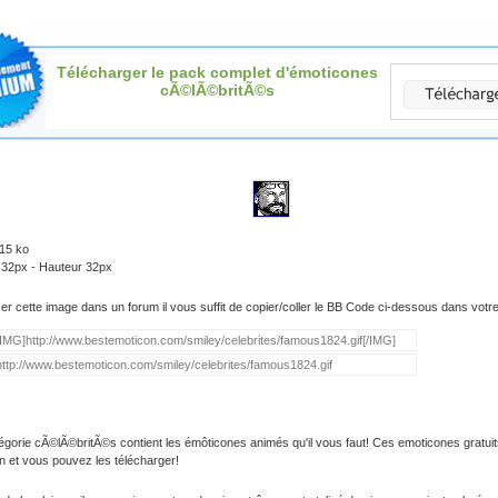
Télécharger le pack complet d'émoticones
cÃ©lÃ©britÃ©s
.15 ko
 32px - Hauteur 32px
iser cette image dans un forum il vous suffit de copier/coller le BB Code ci-dessous dans vot
égorie cÃ©lÃ©britÃ©s contient les émôticones animés qu'il vous faut! Ces emoticones gratuit
on et vous pouvez les télécharger!