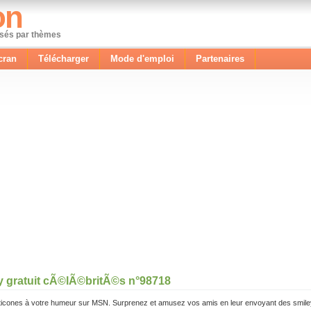
on
ssés par thèmes
cran
Télécharger
Mode d'emploi
Partenaires
y gratuit cÃ©lÃ©britÃ©s n°98718
icones à votre humeur sur MSN. Surprenez et amusez vos amis en leur envoyant des smile