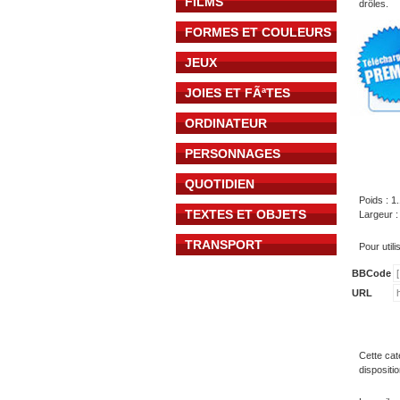
FILMS
drôles.
FORMES ET COULEURS
JEUX
JOIES ET FÃªTES
ORDINATEUR
PERSONNAGES
QUOTIDIEN
Poids : 1
TEXTES ET OBJETS
Largeur :
TRANSPORT
Pour util
BBCode
URL
Cette cat
dispositi