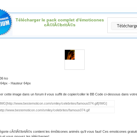
Télécharger le pack complet d'émoticones
cÃ©lÃ©britÃ©s
.36 ko
 64px - Hauteur 64px
iser cette image dans un forum il vous suffit de copier/coller le BB Code ci-dessous dans vot
égorie cÃ©lÃ©britÃ©s contient les émôticones animés qu'il vous faut! Ces emoticones gratuit
on et vous pouvez les télécharger!