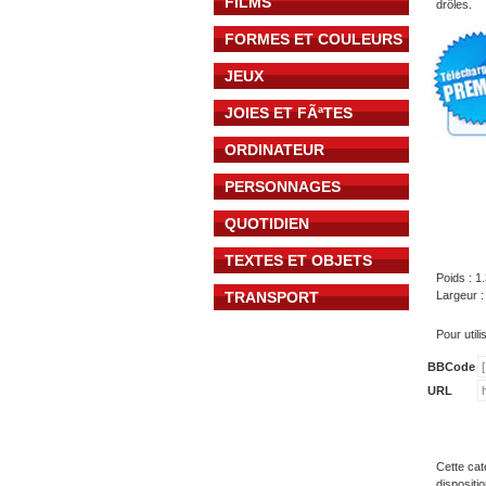
FILMS
drôles.
FORMES ET COULEURS
JEUX
JOIES ET FÃªTES
ORDINATEUR
PERSONNAGES
QUOTIDIEN
TEXTES ET OBJETS
Poids : 1
TRANSPORT
Largeur :
Pour util
BBCode
URL
Cette cat
dispositi