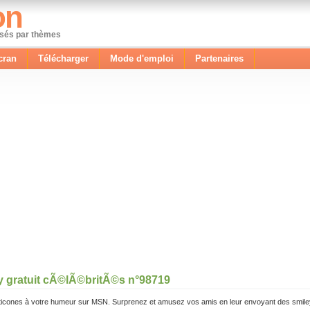
on
ssés par thèmes
cran
Télécharger
Mode d'emploi
Partenaires
y gratuit cÃ©lÃ©britÃ©s n°98719
icones à votre humeur sur MSN. Surprenez et amusez vos amis en leur envoyant des smile