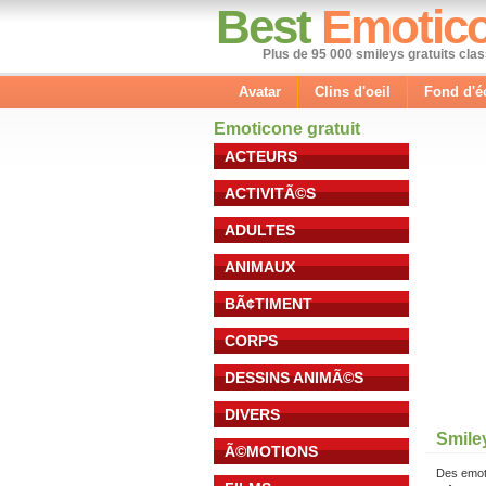
Best
Emotic
Plus de 95 000 smileys gratuits cla
Avatar
Clins d'oeil
Fond d'é
Emoticone gratuit
ACTEURS
ACTIVITÃ©S
ADULTES
ANIMAUX
BÃ¢TIMENT
CORPS
DESSINS ANIMÃ©S
DIVERS
Smile
Ã©MOTIONS
Des emot