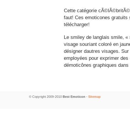
Cette catégorie cÃ©lÃ©britÃ©s
faut! Ces emoticones gratuits 
télécharger!
Le smiley de langlais smile, 
visage souriant coloré en jau
désigner dautres visages. Sur
employées pour exprimer des é
démoticônes graphiques dans 
© Copyright 2009-2010
Best Emoticon
-
Sitemap