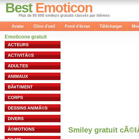
Best
Emoticon
Plus de 95 000 smileys gratuits classés par thèmes
Avatar
Clins d'oeil
Fond d'écran
Télécharger
Mod
Emoticone gratuit
ACTEURS
ACTIVITÃ©S
ADULTES
ANIMAUX
BÃ¢TIMENT
CORPS
DESSINS ANIMÃ©S
DIVERS
Smiley gratuit cÃ©
Ã©MOTIONS