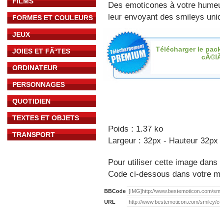
FILMS
Des emoticones à votre hume
leur envoyant des smileys uniq
FORMES ET COULEURS
JEUX
Télécharger le pac
JOIES ET FÃªTES
cÃ©l
ORDINATEUR
PERSONNAGES
QUOTIDIEN
TEXTES ET OBJETS
Poids : 1.37 ko
TRANSPORT
Largeur : 32px - Hauteur 32px
Pour utiliser cette image dans 
Code ci-dessous dans votre 
BBCode
URL