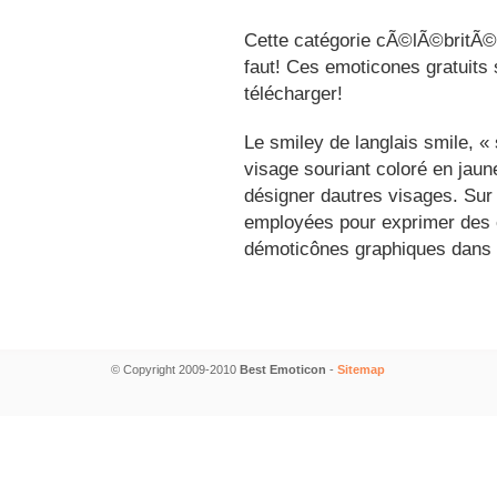
Cette catégorie cÃ©lÃ©britÃ©s
faut! Ces emoticones gratuits 
télécharger!
Le smiley de langlais smile, 
visage souriant coloré en jau
désigner dautres visages. Sur
employées pour exprimer des é
démoticônes graphiques dans 
© Copyright 2009-2010
Best Emoticon
-
Sitemap