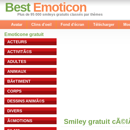
Best
Emoticon
Plus de 95 000 smileys gratuits classés par thèmes
Avatar
Clins d'oeil
Fond d'écran
Télécharger
Mod
Emoticone gratuit
ACTEURS
ACTIVITÃ©S
ADULTES
ANIMAUX
BÃ¢TIMENT
CORPS
DESSINS ANIMÃ©S
DIVERS
Smiley gratuit cÃ©
Ã©MOTIONS