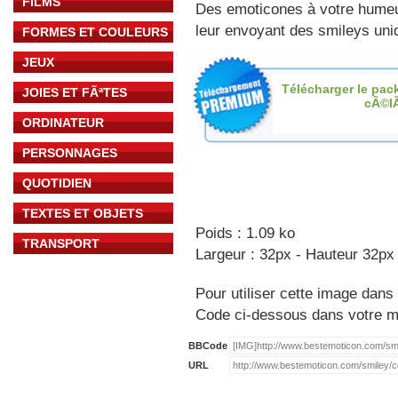
FILMS
Des emoticones à votre hume
leur envoyant des smileys uniq
FORMES ET COULEURS
JEUX
Télécharger le pac
JOIES ET FÃªTES
cÃ©l
ORDINATEUR
PERSONNAGES
QUOTIDIEN
TEXTES ET OBJETS
Poids : 1.09 ko
TRANSPORT
Largeur : 32px - Hauteur 32px
Pour utiliser cette image dans 
Code ci-dessous dans votre 
BBCode
URL