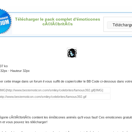
Télécharger le pack complet d'émoticones
cÃ©lÃ©britÃ©s
.07 ko
 32px - Hauteur 32px
iser cette image dans un forum il vous suffit de copier/coller le BB Code ci-dessous dans vot
égorie cÃ©lÃ©britÃ©s contient les émôticones animés qu'il vous faut! Ces emoticones gratuit
on et vous pouvez les télécharger!