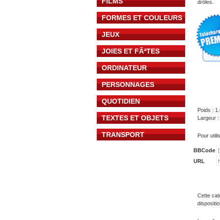
FILMS
drôles.
FORMES ET COULEURS
JEUX
JOIES ET FÃªTES
ORDINATEUR
PERSONNAGES
QUOTIDIEN
Poids : 1
TEXTES ET OBJETS
Largeur :
TRANSPORT
Pour util
BBCode
URL
Cette cat
dispositi