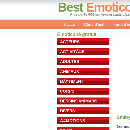
Best
Emotic
Plus de 95 000 smileys gratuits cla
Avatar
Clins d'oeil
Fond d'é
Emoticone gratuit
ACTEURS
ACTIVITÃ©S
ADULTES
ANIMAUX
BÃ¢TIMENT
CORPS
DESSINS ANIMÃ©S
DIVERS
Smile
Ã©MOTIONS
Des emot