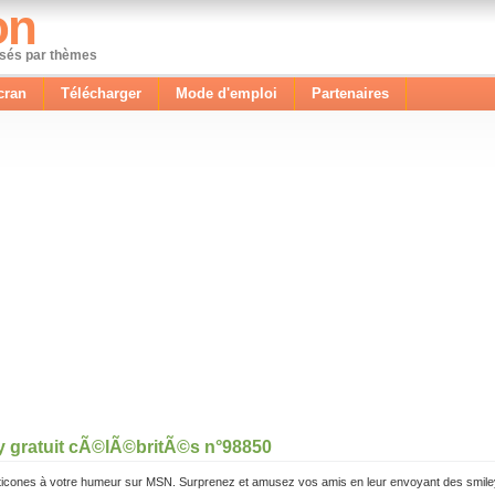
on
ssés par thèmes
cran
Télécharger
Mode d'emploi
Partenaires
y gratuit cÃ©lÃ©britÃ©s n°98850
icones à votre humeur sur MSN. Surprenez et amusez vos amis en leur envoyant des smile