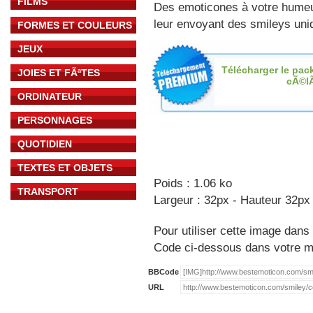
FILMS
Des emoticones à votre hume
leur envoyant des smileys uniq
FORMES ET COULEURS
JEUX
Télécharger le pac
JOIES ET FÃªTES
cÃ©l
ORDINATEUR
PERSONNAGES
QUOTIDIEN
TEXTES ET OBJETS
Poids : 1.06 ko
TRANSPORT
Largeur : 32px - Hauteur 32px
Pour utiliser cette image dans 
Code ci-dessous dans votre 
BBCode
URL