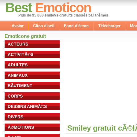
Best
Emoticon
Plus de 95 000 smileys gratuits classés par thèmes
Avatar
Clins d'oeil
Fond d'écran
Télécharger
Mod
Emoticone gratuit
ACTEURS
ACTIVITÃ©S
ADULTES
ANIMAUX
BÃ¢TIMENT
CORPS
DESSINS ANIMÃ©S
DIVERS
Smiley gratuit cÃ©
Ã©MOTIONS