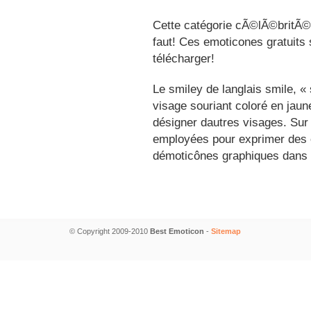
Cette catégorie cÃ©lÃ©britÃ©s
faut! Ces emoticones gratuits 
télécharger!
Le smiley de langlais smile, 
visage souriant coloré en jau
désigner dautres visages. Sur
employées pour exprimer des é
démoticônes graphiques dans 
© Copyright 2009-2010
Best Emoticon
-
Sitemap