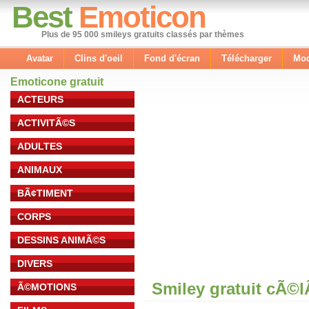
Best
Emoticon
Plus de 95 000 smileys gratuits classés par thèmes
Avatar
Clins d'oeil
Fond d'écran
Télécharger
Mod
Emoticone gratuit
ACTEURS
ACTIVITÃ©S
ADULTES
ANIMAUX
BÃ¢TIMENT
CORPS
DESSINS ANIMÃ©S
DIVERS
Smiley gratuit cÃ©
Ã©MOTIONS