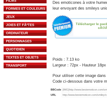
FILMS
Des emoticones à votre hume
leur envoyant des smileys uniq
FORMES ET COULEURS
JEUX
Télécharger le pac
JOIES ET FÃªTES
cÃ©l
ORDINATEUR
PERSONNAGES
QUOTIDIEN
TEXTES ET OBJETS
Poids : 7.13 ko
Largeur : 72px - Hauteur 18px
TRANSPORT
Pour utiliser cette image dans 
Code ci-dessous dans votre 
BBCode
URL