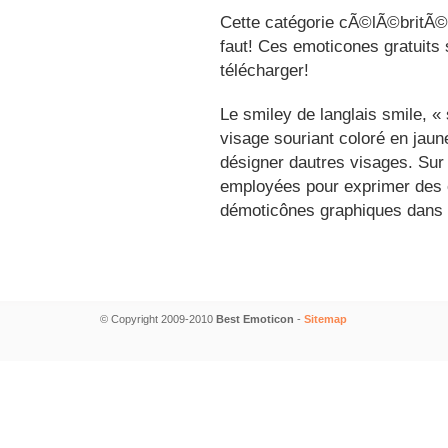
Cette catégorie cÃ©lÃ©britÃ©s
faut! Ces emoticones gratuits 
télécharger!
Le smiley de langlais smile, 
visage souriant coloré en jau
désigner dautres visages. Sur
employées pour exprimer des é
démoticônes graphiques dans 
© Copyright 2009-2010
Best Emoticon
-
Sitemap