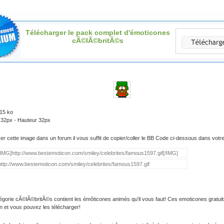
Télécharger le pack complet d'émoticones
cÃ©lÃ©britÃ©s
.15 ko
 32px - Hauteur 32px
iser cette image dans un forum il vous suffit de copier/coller le BB Code ci-dessous dans vot
égorie cÃ©lÃ©britÃ©s contient les émôticones animés qu'il vous faut! Ces emoticones gratuit
on et vous pouvez les télécharger!