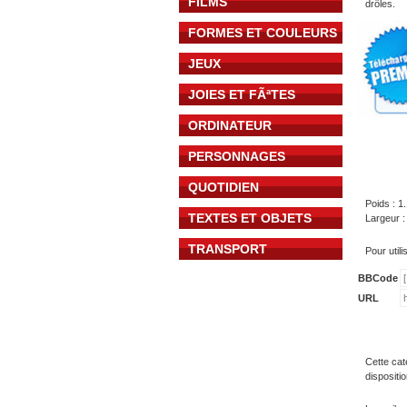
FILMS
drôles.
FORMES ET COULEURS
JEUX
JOIES ET FÃªTES
ORDINATEUR
PERSONNAGES
QUOTIDIEN
Poids : 1
TEXTES ET OBJETS
Largeur :
TRANSPORT
Pour util
BBCode
URL
Cette cat
dispositi