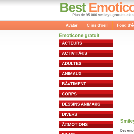
Best
Emotic
Plus de 95 000 smileys gratuits cla
Avatar
Clins d'oeil
Fond d'é
Emoticone gratuit
ACTEURS
ACTIVITÃ©S
ADULTES
ANIMAUX
BÃ¢TIMENT
CORPS
DESSINS ANIMÃ©S
DIVERS
Smile
Ã©MOTIONS
Des emot