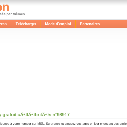
on
ssés par thèmes
cran
Télécharger
Mode d'emploi
Partenaires
y gratuit cÃ©lÃ©britÃ©s n°98917
icones à votre humeur sur MSN. Surprenez et amusez vos amis en leur envoyant des smile