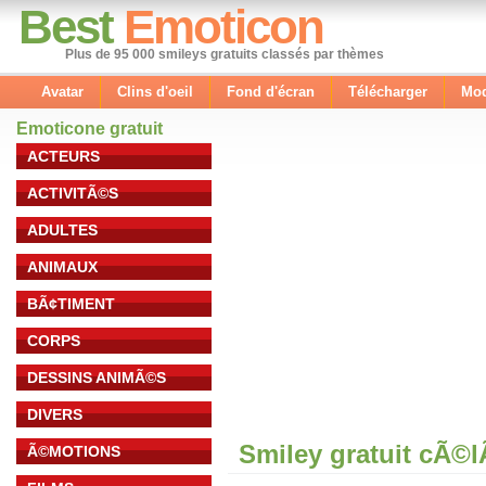
Best
Emoticon
Plus de 95 000 smileys gratuits classés par thèmes
Avatar
Clins d'oeil
Fond d'écran
Télécharger
Mod
Emoticone gratuit
ACTEURS
ACTIVITÃ©S
ADULTES
ANIMAUX
BÃ¢TIMENT
CORPS
DESSINS ANIMÃ©S
DIVERS
Smiley gratuit cÃ©
Ã©MOTIONS