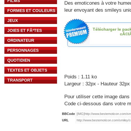
FILMS
Des emoticones à votre hume
leur envoyant des smileys uniq
FORMES ET COULEURS
JEUX
Télécharger le pac
JOIES ET FÃªTES
cÃ©l
ORDINATEUR
PERSONNAGES
QUOTIDIEN
TEXTES ET OBJETS
Poids : 1.11 ko
TRANSPORT
Largeur : 32px - Hauteur 32px
Pour utiliser cette image dans 
Code ci-dessous dans votre 
BBCode
URL