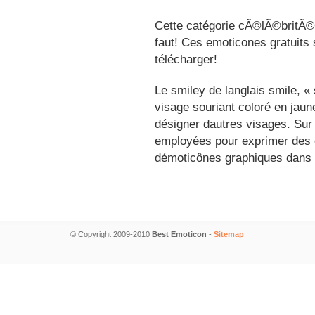
Cette catégorie cÃ©lÃ©britÃ©s
faut! Ces emoticones gratuits 
télécharger!
Le smiley de langlais smile, 
visage souriant coloré en jau
désigner dautres visages. Sur
employées pour exprimer des é
démoticônes graphiques dans 
© Copyright 2009-2010
Best Emoticon
-
Sitemap