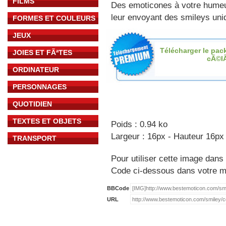
FILMS
Des emoticones à votre hume
leur envoyant des smileys uniq
FORMES ET COULEURS
JEUX
Télécharger le pac
JOIES ET FÃªTES
cÃ©l
ORDINATEUR
PERSONNAGES
QUOTIDIEN
TEXTES ET OBJETS
Poids : 0.94 ko
Largeur : 16px - Hauteur 16px
TRANSPORT
Pour utiliser cette image dans 
Code ci-dessous dans votre 
BBCode
URL