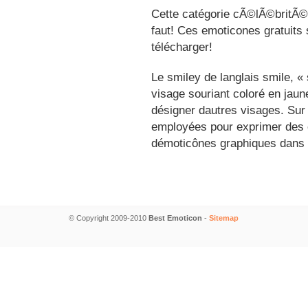
Cette catégorie cÃ©lÃ©britÃ©s
faut! Ces emoticones gratuits 
télécharger!
Le smiley de langlais smile, 
visage souriant coloré en jau
désigner dautres visages. Sur
employées pour exprimer des é
démoticônes graphiques dans 
© Copyright 2009-2010
Best Emoticon
-
Sitemap