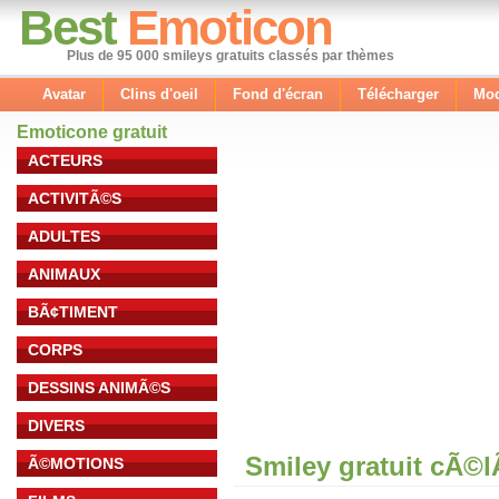
Best
Emoticon
Plus de 95 000 smileys gratuits classés par thèmes
Avatar
Clins d'oeil
Fond d'écran
Télécharger
Mod
Emoticone gratuit
ACTEURS
ACTIVITÃ©S
ADULTES
ANIMAUX
BÃ¢TIMENT
CORPS
DESSINS ANIMÃ©S
DIVERS
Smiley gratuit cÃ©
Ã©MOTIONS