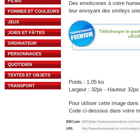
FILMS
Des emoticones à votre hume
leur envoyant des smileys uniq
FORMES ET COULEURS
JEUX
Télécharger le pac
JOIES ET FÃªTES
cÃ©l
ORDINATEUR
PERSONNAGES
QUOTIDIEN
TEXTES ET OBJETS
Poids : 1.05 ko
TRANSPORT
Largeur : 32px - Hauteur 32px
Pour utiliser cette image dans 
Code ci-dessous dans votre 
BBCode
URL