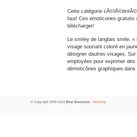
Cette catégorie cÃ©lÃ©britÃ©s
faut! Ces emoticones gratuits 
télécharger!
Le smiley de langlais smile, 
visage souriant coloré en jau
désigner dautres visages. Sur
employées pour exprimer des é
démoticônes graphiques dans 
© Copyright 2009-2010
Best Emoticon
-
Sitemap