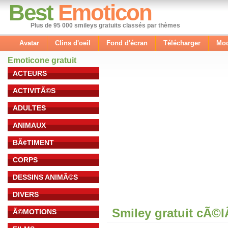
Best
Emoticon
Plus de 95 000 smileys gratuits classés par thèmes
Avatar
Clins d'oeil
Fond d'écran
Télécharger
Mod
Emoticone gratuit
ACTEURS
ACTIVITÃ©S
ADULTES
ANIMAUX
BÃ¢TIMENT
CORPS
DESSINS ANIMÃ©S
DIVERS
Smiley gratuit cÃ©
Ã©MOTIONS