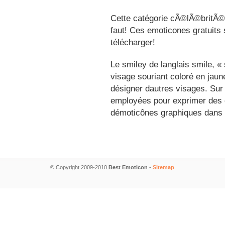
Cette catégorie cÃ©lÃ©britÃ©s
faut! Ces emoticones gratuits 
télécharger!
Le smiley de langlais smile, 
visage souriant coloré en jau
désigner dautres visages. Sur
employées pour exprimer des é
démoticônes graphiques dans 
© Copyright 2009-2010
Best Emoticon
-
Sitemap