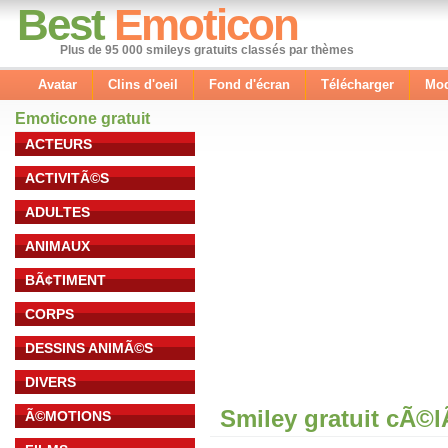
Best
Emoticon
Plus de 95 000 smileys gratuits classés par thèmes
Avatar
Clins d'oeil
Fond d'écran
Télécharger
Mod
Emoticone gratuit
ACTEURS
ACTIVITÃ©S
ADULTES
ANIMAUX
BÃ¢TIMENT
CORPS
DESSINS ANIMÃ©S
DIVERS
Smiley gratuit cÃ©
Ã©MOTIONS