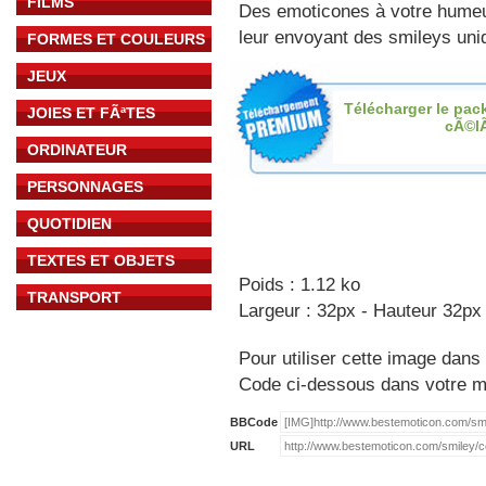
FILMS
Des emoticones à votre hume
leur envoyant des smileys uniq
FORMES ET COULEURS
JEUX
Télécharger le pac
JOIES ET FÃªTES
cÃ©l
ORDINATEUR
PERSONNAGES
QUOTIDIEN
TEXTES ET OBJETS
Poids : 1.12 ko
TRANSPORT
Largeur : 32px - Hauteur 32px
Pour utiliser cette image dans 
Code ci-dessous dans votre 
BBCode
URL