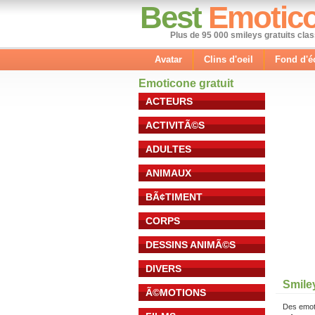
Best
Emotic
Plus de 95 000 smileys gratuits cla
Avatar
Clins d'oeil
Fond d'é
Emoticone gratuit
ACTEURS
ACTIVITÃ©S
ADULTES
ANIMAUX
BÃ¢TIMENT
CORPS
DESSINS ANIMÃ©S
DIVERS
Smile
Ã©MOTIONS
Des emot