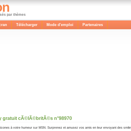
on
ssés par thèmes
cran
Télécharger
Mode d'emploi
Partenaires
y gratuit cÃ©lÃ©britÃ©s n°98970
icones à votre humeur sur MSN. Surprenez et amusez vos amis en leur envoyant des smile