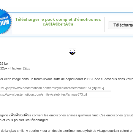
Télécharger le pack complet d'émoticones
cÃ©lÃ©britÃ©s
.29 ko
 22px - Hauteur 22px
iser cette image dans un forum il vous suffit de copier/coller le BB Code ci-dessous dans vot
égorie cÃ©lÃ©britÃ©s contient les émôticones animés qu'il vous faut! Ces emoticones gratuit
on et vous pouvez les télécharger!
 de langlais smile, « sourire » est un dessin extrêmement stylisé de visage souriant coloré e