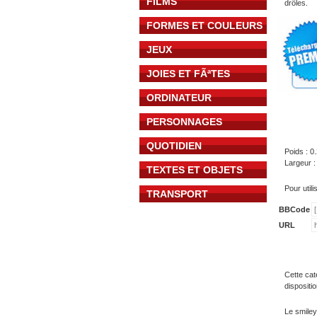
FILMS
drôles.
FORMES ET COULEURS
JEUX
JOIES ET FÃªTES
ORDINATEUR
PERSONNAGES
QUOTIDIEN
Poids : 0
Largeur :
TEXTES ET OBJETS
Pour util
TRANSPORT
BBCode
URL
Cette cat
dispositi
Le smiley