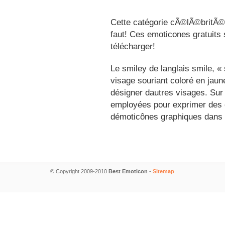
Cette catégorie cÃ©lÃ©britÃ©s
faut! Ces emoticones gratuits 
télécharger!
Le smiley de langlais smile, 
visage souriant coloré en jau
désigner dautres visages. Sur
employées pour exprimer des é
démoticônes graphiques dans 
© Copyright 2009-2010
Best Emoticon
-
Sitemap