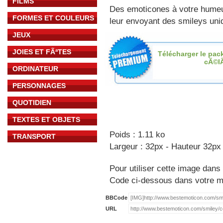
FILMS
Des emoticones à votre hume
FORMES ET COULEURS
leur envoyant des smileys uniq
JEUX
JOIES ET FÃªTES
Télécharger le pac
cÃ©l
ORDINATEUR
PERSONNAGES
QUOTIDIEN
TEXTES ET OBJETS
Poids : 1.11 ko
TRANSPORT
Largeur : 32px - Hauteur 32px
Pour utiliser cette image dans 
Code ci-dessous dans votre 
BBCode
URL