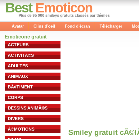
Best
Emoticon
Plus de 95 000 smileys gratuits classés par thèmes
Avatar
Clins d'oeil
Fond d'écran
Télécharger
Mod
Emoticone gratuit
ACTEURS
ACTIVITÃ©S
ADULTES
ANIMAUX
BÃ¢TIMENT
CORPS
DESSINS ANIMÃ©S
DIVERS
Ã©MOTIONS
Smiley gratuit cÃ©