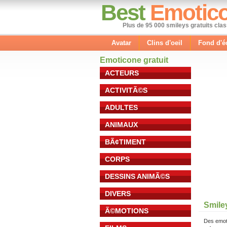
Best
Emotic
Plus de 95 000 smileys gratuits cla
Avatar
Clins d'oeil
Fond d'é
Emoticone gratuit
ACTEURS
ACTIVITÃ©S
ADULTES
ANIMAUX
BÃ¢TIMENT
CORPS
DESSINS ANIMÃ©S
DIVERS
Smile
Ã©MOTIONS
Des emot