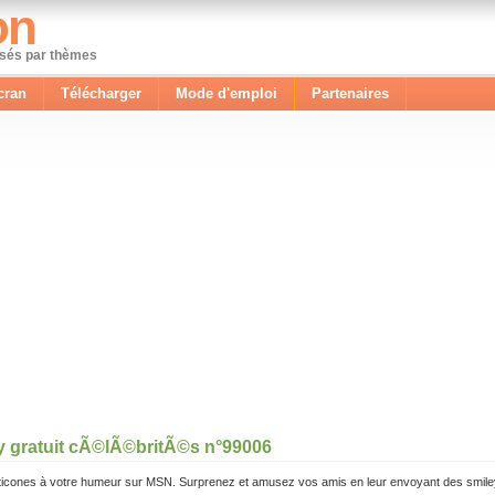
on
ssés par thèmes
cran
Télécharger
Mode d'emploi
Partenaires
y gratuit cÃ©lÃ©britÃ©s n°99006
icones à votre humeur sur MSN. Surprenez et amusez vos amis en leur envoyant des smile