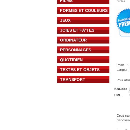
FILMS
drôles.
FORMES ET COULEURS
JEUX
JOIES ET FÃªTES
ORDINATEUR
PERSONNAGES
QUOTIDIEN
Poids : 1
TEXTES ET OBJETS
Largeur :
TRANSPORT
Pour util
BBCode
URL
Cette cat
dispositi