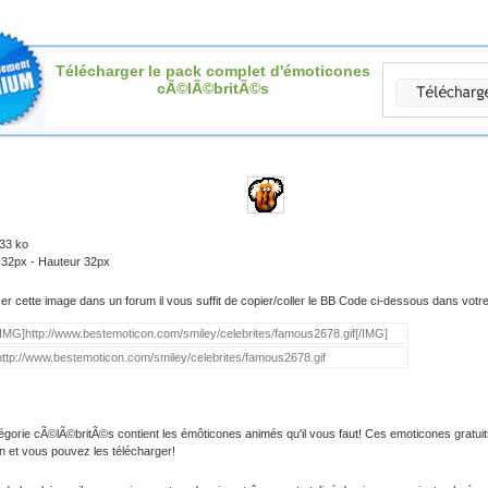
Télécharger le pack complet d'émoticones
cÃ©lÃ©britÃ©s
.33 ko
 32px - Hauteur 32px
iser cette image dans un forum il vous suffit de copier/coller le BB Code ci-dessous dans vot
égorie cÃ©lÃ©britÃ©s contient les émôticones animés qu'il vous faut! Ces emoticones gratuit
on et vous pouvez les télécharger!