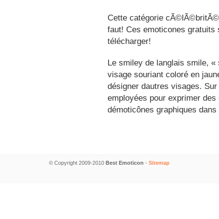
Cette catégorie cÃ©lÃ©britÃ©s
faut! Ces emoticones gratuits 
télécharger!
Le smiley de langlais smile, 
visage souriant coloré en jau
désigner dautres visages. Sur
employées pour exprimer des é
démoticônes graphiques dans 
© Copyright 2009-2010
Best Emoticon
-
Sitemap