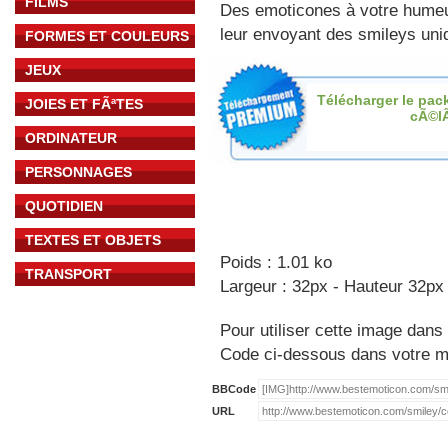
FILMS
Des emoticones à votre hume
leur envoyant des smileys uniq
FORMES ET COULEURS
JEUX
Télécharger le pac
JOIES ET FÃªTES
cÃ©l
ORDINATEUR
PERSONNAGES
QUOTIDIEN
TEXTES ET OBJETS
Poids : 1.01 ko
TRANSPORT
Largeur : 32px - Hauteur 32px
Pour utiliser cette image dans 
Code ci-dessous dans votre 
BBCode
URL