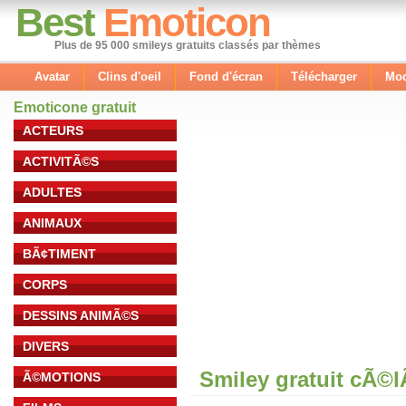
Best
Emoticon
Plus de 95 000 smileys gratuits classés par thèmes
Avatar
Clins d'oeil
Fond d'écran
Télécharger
Mod
Emoticone gratuit
ACTEURS
ACTIVITÃ©S
ADULTES
ANIMAUX
BÃ¢TIMENT
CORPS
DESSINS ANIMÃ©S
DIVERS
Smiley gratuit cÃ©
Ã©MOTIONS