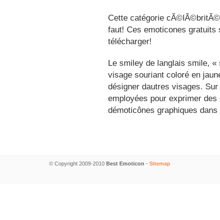
Cette catégorie cÃ©lÃ©britÃ©s
faut! Ces emoticones gratuits 
télécharger!
Le smiley de langlais smile, 
visage souriant coloré en jau
désigner dautres visages. Sur
employées pour exprimer des é
démoticônes graphiques dans 
© Copyright 2009-2010
Best Emoticon
-
Sitemap