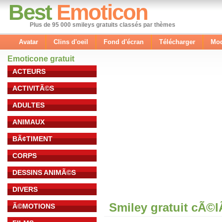
Best
Emoticon
Plus de 95 000 smileys gratuits classés par thèmes
Avatar
Clins d'oeil
Fond d'écran
Télécharger
Mod
Emoticone gratuit
ACTEURS
ACTIVITÃ©S
ADULTES
ANIMAUX
BÃ¢TIMENT
CORPS
DESSINS ANIMÃ©S
DIVERS
Smiley gratuit cÃ©
Ã©MOTIONS