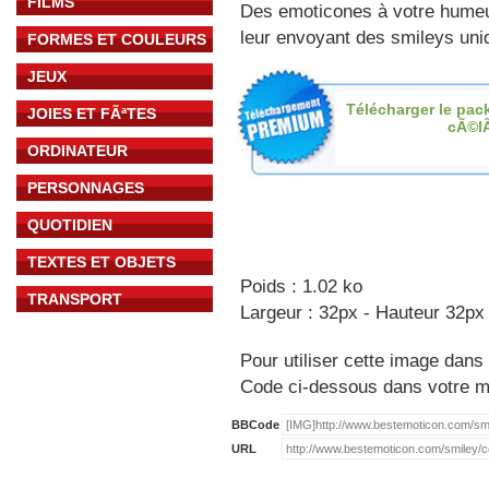
FILMS
Des emoticones à votre hume
leur envoyant des smileys uniq
FORMES ET COULEURS
JEUX
Télécharger le pac
JOIES ET FÃªTES
cÃ©l
ORDINATEUR
PERSONNAGES
QUOTIDIEN
TEXTES ET OBJETS
Poids : 1.02 ko
TRANSPORT
Largeur : 32px - Hauteur 32px
Pour utiliser cette image dans 
Code ci-dessous dans votre 
BBCode
URL