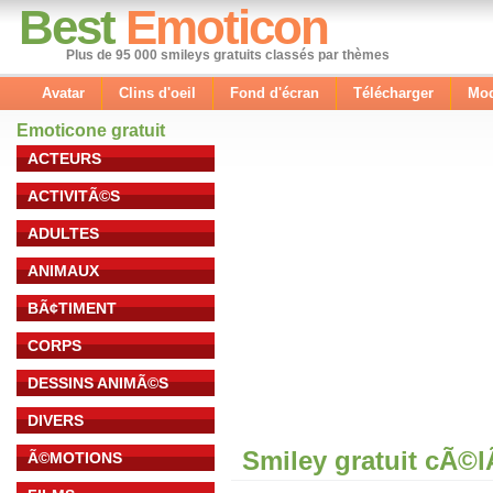
Best
Emoticon
Plus de 95 000 smileys gratuits classés par thèmes
Avatar
Clins d'oeil
Fond d'écran
Télécharger
Mod
Emoticone gratuit
ACTEURS
ACTIVITÃ©S
ADULTES
ANIMAUX
BÃ¢TIMENT
CORPS
DESSINS ANIMÃ©S
DIVERS
Smiley gratuit cÃ©
Ã©MOTIONS