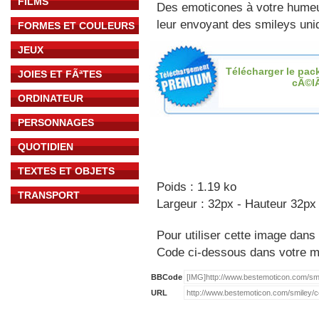
FILMS
Des emoticones à votre hume
leur envoyant des smileys uniq
FORMES ET COULEURS
JEUX
Télécharger le pac
JOIES ET FÃªTES
cÃ©l
ORDINATEUR
PERSONNAGES
QUOTIDIEN
TEXTES ET OBJETS
Poids : 1.19 ko
TRANSPORT
Largeur : 32px - Hauteur 32px
Pour utiliser cette image dans 
Code ci-dessous dans votre 
BBCode
URL