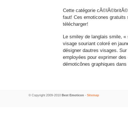
Cette catégorie cÃ©lÃ©britÃ©s
faut! Ces emoticones gratuits 
télécharger!
Le smiley de langlais smile, 
visage souriant coloré en jau
désigner dautres visages. Sur
employées pour exprimer des é
démoticônes graphiques dans 
© Copyright 2009-2010
Best Emoticon
-
Sitemap