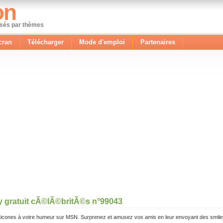
on
ssés par thèmes
cran
Télécharger
Mode d'emploi
Partenaires
y gratuit cÃ©lÃ©britÃ©s n°99043
icones à votre humeur sur MSN. Surprenez et amusez vos amis en leur envoyant des smile