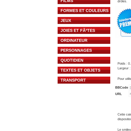
FILMS
drôles.
FORMES ET COULEURS
JEUX
JOIES ET FÃªTES
ORDINATEUR
PERSONNAGES
QUOTIDIEN
Poids : 0
Largeur :
TEXTES ET OBJETS
Pour util
TRANSPORT
BBCode
URL
Cette cat
dispositi
Le smiley