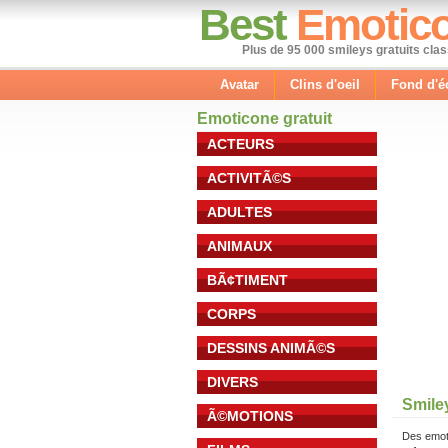
Best
Emotic
Plus de 95 000 smileys gratuits cla
Avatar
Clins d'oeil
Fond d'é
Emoticone gratuit
ACTEURS
ACTIVITÃ©S
ADULTES
ANIMAUX
BÃ¢TIMENT
CORPS
DESSINS ANIMÃ©S
DIVERS
Smile
Ã©MOTIONS
Des emot