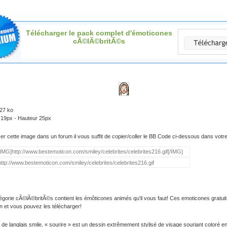
Télécharger le pack complet d'émoticones
cÃ©lÃ©britÃ©s
.27 ko
 19px - Hauteur 25px
iser cette image dans un forum il vous suffit de copier/coller le BB Code ci-dessous dans vot
égorie cÃ©lÃ©britÃ©s contient les émôticones animés qu'il vous faut! Ces emoticones gratuit
on et vous pouvez les télécharger!
 de langlais smile, « sourire » est un dessin extrêmement stylisé de visage souriant coloré e