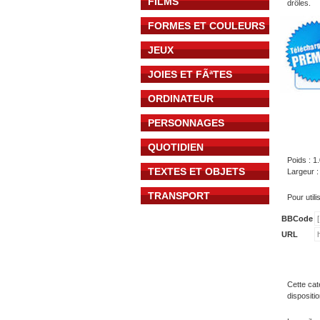
FILMS
drôles.
FORMES ET COULEURS
JEUX
JOIES ET FÃªTES
ORDINATEUR
PERSONNAGES
QUOTIDIEN
Poids : 1
TEXTES ET OBJETS
Largeur :
TRANSPORT
Pour util
BBCode
URL
Cette cat
dispositi