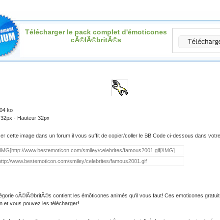
Télécharger le pack complet d'émoticones
cÃ©lÃ©britÃ©s
.04 ko
 32px - Hauteur 32px
iser cette image dans un forum il vous suffit de copier/coller le BB Code ci-dessous dans vot
égorie cÃ©lÃ©britÃ©s contient les émôticones animés qu'il vous faut! Ces emoticones gratuit
on et vous pouvez les télécharger!