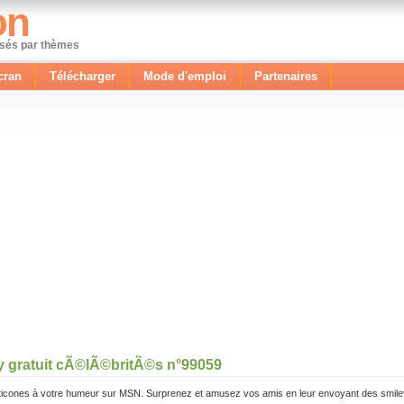
on
ssés par thèmes
cran
Télécharger
Mode d'emploi
Partenaires
y gratuit cÃ©lÃ©britÃ©s n°99059
icones à votre humeur sur MSN. Surprenez et amusez vos amis en leur envoyant des smile