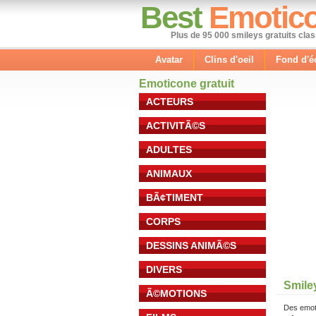
Best
Emotic
Plus de 95 000 smileys gratuits cla
Avatar
Clins d'oeil
Fond d'é
Emoticone gratuit
ACTEURS
ACTIVITÃ©S
ADULTES
ANIMAUX
BÃ¢TIMENT
CORPS
DESSINS ANIMÃ©S
DIVERS
Smile
Ã©MOTIONS
Des emot