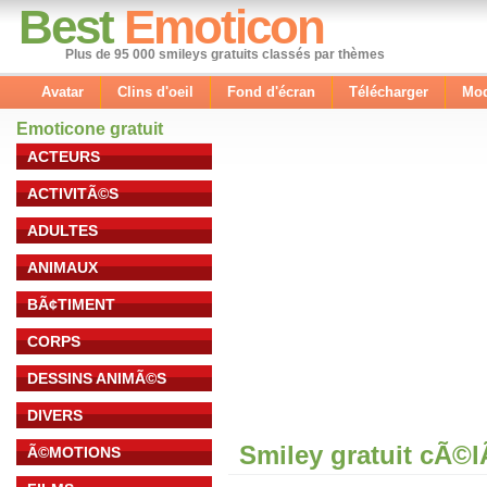
Best
Emoticon
Plus de 95 000 smileys gratuits classés par thèmes
Avatar
Clins d'oeil
Fond d'écran
Télécharger
Mod
Emoticone gratuit
ACTEURS
ACTIVITÃ©S
ADULTES
ANIMAUX
BÃ¢TIMENT
CORPS
DESSINS ANIMÃ©S
DIVERS
Smiley gratuit cÃ©
Ã©MOTIONS