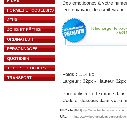
FILMS
Des emoticones à votre hume
leur envoyant des smileys uniq
FORMES ET COULEURS
JEUX
Télécharger le pac
JOIES ET FÃªTES
cÃ©l
ORDINATEUR
PERSONNAGES
QUOTIDIEN
TEXTES ET OBJETS
Poids : 1.14 ko
TRANSPORT
Largeur : 32px - Hauteur 32px
Pour utiliser cette image dans 
Code ci-dessous dans votre 
BBCode
URL