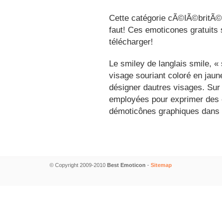
Cette catégorie cÃ©lÃ©britÃ©s
faut! Ces emoticones gratuits 
télécharger!
Le smiley de langlais smile, 
visage souriant coloré en jau
désigner dautres visages. Sur
employées pour exprimer des é
démoticônes graphiques dans 
© Copyright 2009-2010
Best Emoticon
-
Sitemap