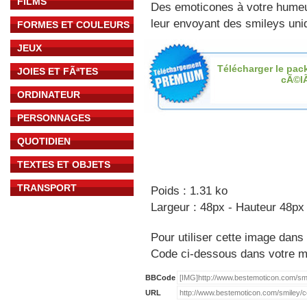
FILMS
Des emoticones à votre hume
leur envoyant des smileys uniq
FORMES ET COULEURS
JEUX
Télécharger le pac
JOIES ET FÃªTES
cÃ©l
ORDINATEUR
PERSONNAGES
QUOTIDIEN
TEXTES ET OBJETS
TRANSPORT
Poids : 1.31 ko
Largeur : 48px - Hauteur 48px
Pour utiliser cette image dans 
Code ci-dessous dans votre 
BBCode
URL