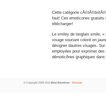
Cette catégorie cÃ©lÃ©britÃ©s
faut! Ces emoticones gratuits 
télécharger!
Le smiley de langlais smile, 
visage souriant coloré en jau
désigner dautres visages. Sur
employées pour exprimer des é
démoticônes graphiques dans 
© Copyright 2009-2010
Best Emoticon
-
Sitemap