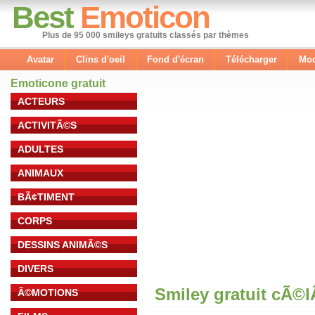
Best
Emoticon
Plus de 95 000 smileys gratuits classés par thèmes
Avatar
Clins d'oeil
Fond d'écran
Télécharger
Mod
Emoticone gratuit
ACTEURS
ACTIVITÃ©S
ADULTES
ANIMAUX
BÃ¢TIMENT
CORPS
DESSINS ANIMÃ©S
DIVERS
Smiley gratuit cÃ©
Ã©MOTIONS