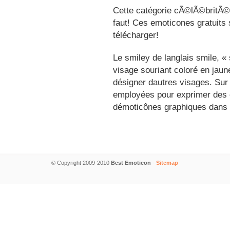
Cette catégorie cÃ©lÃ©britÃ©s
faut! Ces emoticones gratuits 
télécharger!
Le smiley de langlais smile, 
visage souriant coloré en jau
désigner dautres visages. Sur
employées pour exprimer des é
démoticônes graphiques dans 
© Copyright 2009-2010
Best Emoticon
-
Sitemap