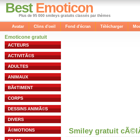
Best
Emoticon
Plus de 95 000 smileys gratuits classés par thèmes
Avatar
Clins d'oeil
Fond d'écran
Télécharger
Mod
Emoticone gratuit
ACTEURS
ACTIVITÃ©S
ADULTES
ANIMAUX
BÃ¢TIMENT
CORPS
DESSINS ANIMÃ©S
DIVERS
Smiley gratuit cÃ©
Ã©MOTIONS