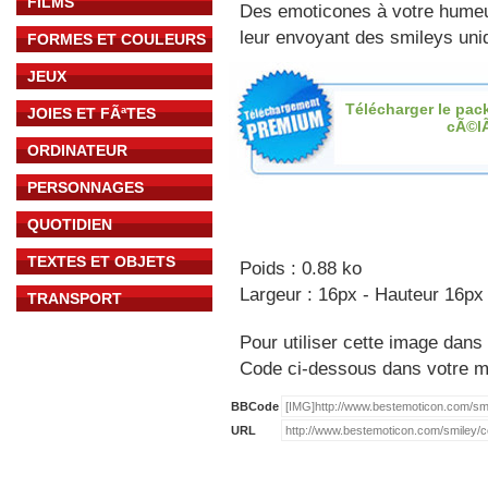
FILMS
Des emoticones à votre hume
leur envoyant des smileys uniq
FORMES ET COULEURS
JEUX
Télécharger le pac
JOIES ET FÃªTES
cÃ©l
ORDINATEUR
PERSONNAGES
QUOTIDIEN
TEXTES ET OBJETS
Poids : 0.88 ko
Largeur : 16px - Hauteur 16px
TRANSPORT
Pour utiliser cette image dans 
Code ci-dessous dans votre 
BBCode
URL