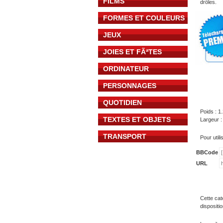
FILMS
drôles.
FORMES ET COULEURS
JEUX
JOIES ET FÃªTES
ORDINATEUR
PERSONNAGES
QUOTIDIEN
Poids : 1
TEXTES ET OBJETS
Largeur :
TRANSPORT
Pour util
BBCode
URL
Cette cat
dispositi