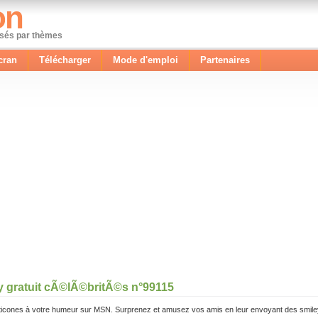
on
ssés par thèmes
cran
Télécharger
Mode d'emploi
Partenaires
y gratuit cÃ©lÃ©britÃ©s n°99115
icones à votre humeur sur MSN. Surprenez et amusez vos amis en leur envoyant des smile