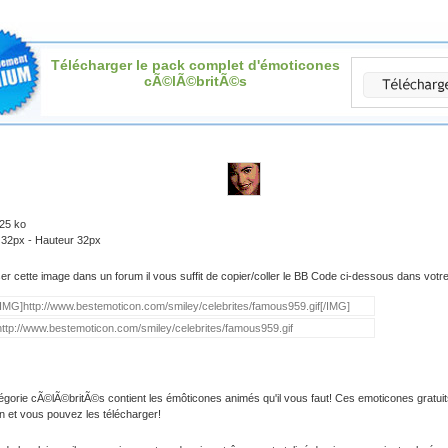
Télécharger le pack complet d'émoticones
cÃ©lÃ©britÃ©s
.25 ko
 32px - Hauteur 32px
iser cette image dans un forum il vous suffit de copier/coller le BB Code ci-dessous dans vot
égorie cÃ©lÃ©britÃ©s contient les émôticones animés qu'il vous faut! Ces emoticones gratuit
on et vous pouvez les télécharger!