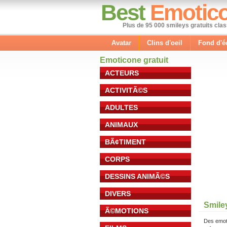
Best
Emotic
Plus de 95 000 smileys gratuits cla
Avatar
Clins d'oeil
Fond d'é
Emoticone gratuit
ACTEURS
ACTIVITÃ©S
ADULTES
ANIMAUX
BÃ¢TIMENT
CORPS
DESSINS ANIMÃ©S
DIVERS
Smile
Ã©MOTIONS
Des emot