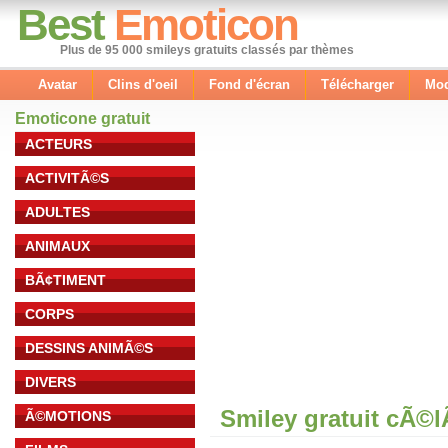
Best
Emoticon
Plus de 95 000 smileys gratuits classés par thèmes
Avatar
Clins d'oeil
Fond d'écran
Télécharger
Mod
Emoticone gratuit
ACTEURS
ACTIVITÃ©S
ADULTES
ANIMAUX
BÃ¢TIMENT
CORPS
DESSINS ANIMÃ©S
DIVERS
Smiley gratuit cÃ©
Ã©MOTIONS