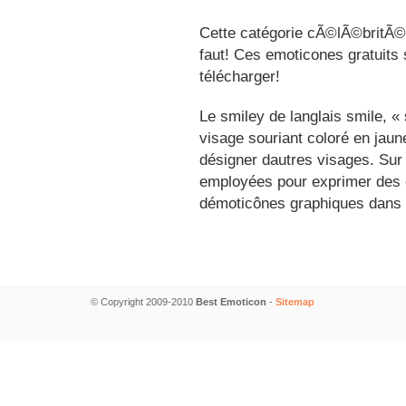
Cette catégorie cÃ©lÃ©britÃ©s
faut! Ces emoticones gratuits 
télécharger!
Le smiley de langlais smile, 
visage souriant coloré en jau
désigner dautres visages. Sur
employées pour exprimer des é
démoticônes graphiques dans 
© Copyright 2009-2010
Best Emoticon
-
Sitemap