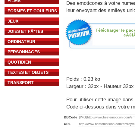
FILMS
Des emoticones à votre hume
leur envoyant des smileys uniq
FORMES ET COULEURS
JEUX
Télécharger le pac
JOIES ET FÃªTES
cÃ©l
ORDINATEUR
PERSONNAGES
QUOTIDIEN
TEXTES ET OBJETS
Poids : 0.23 ko
TRANSPORT
Largeur : 32px - Hauteur 32px
Pour utiliser cette image dans 
Code ci-dessous dans votre 
BBCode
URL