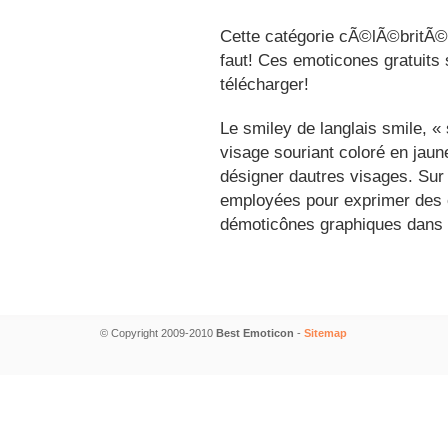
Cette catégorie cÃ©lÃ©britÃ©s
faut! Ces emoticones gratuits 
télécharger!
Le smiley de langlais smile, 
visage souriant coloré en jau
désigner dautres visages. Sur
employées pour exprimer des é
démoticônes graphiques dans 
© Copyright 2009-2010
Best Emoticon
-
Sitemap