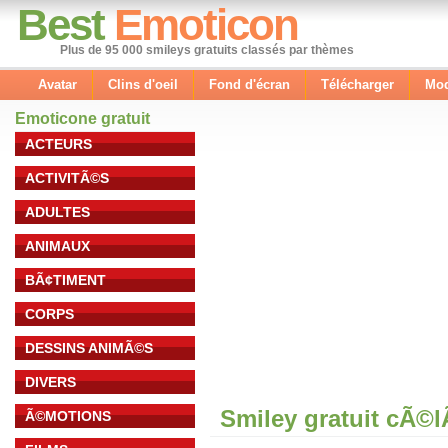
Best
Emoticon
Plus de 95 000 smileys gratuits classés par thèmes
Avatar
Clins d'oeil
Fond d'écran
Télécharger
Mod
Emoticone gratuit
ACTEURS
ACTIVITÃ©S
ADULTES
ANIMAUX
BÃ¢TIMENT
CORPS
DESSINS ANIMÃ©S
DIVERS
Smiley gratuit cÃ©
Ã©MOTIONS