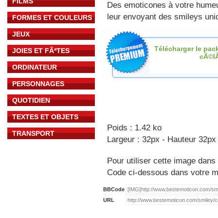
FILMS
Des emoticones à votre hume
leur envoyant des smileys uniq
FORMES ET COULEURS
JEUX
Télécharger le pac
JOIES ET FÃªTES
cÃ©l
ORDINATEUR
PERSONNAGES
QUOTIDIEN
TEXTES ET OBJETS
Poids : 1.42 ko
TRANSPORT
Largeur : 32px - Hauteur 32px
Pour utiliser cette image dans 
Code ci-dessous dans votre 
BBCode
URL