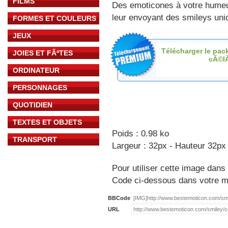
FILMS
Des emoticones à votre hume
leur envoyant des smileys uniq
FORMES ET COULEURS
JEUX
Télécharger le pac
JOIES ET FÃªTES
cÃ©l
ORDINATEUR
PERSONNAGES
QUOTIDIEN
TEXTES ET OBJETS
Poids : 0.98 ko
TRANSPORT
Largeur : 32px - Hauteur 32px
Pour utiliser cette image dans 
Code ci-dessous dans votre 
BBCode
URL