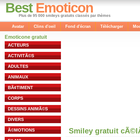
Best
Emoticon
Plus de 95 000 smileys gratuits classés par thèmes
Avatar
Clins d'oeil
Fond d'écran
Télécharger
Mod
Emoticone gratuit
ACTEURS
ACTIVITÃ©S
ADULTES
ANIMAUX
BÃ¢TIMENT
CORPS
DESSINS ANIMÃ©S
DIVERS
Smiley gratuit cÃ©
Ã©MOTIONS