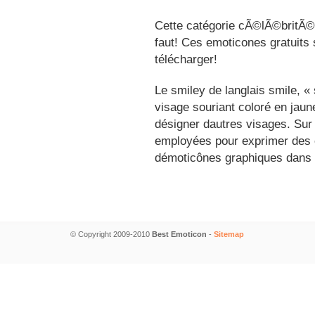
Cette catégorie cÃ©lÃ©britÃ©s
faut! Ces emoticones gratuits 
télécharger!
Le smiley de langlais smile, 
visage souriant coloré en jau
désigner dautres visages. Sur
employées pour exprimer des é
démoticônes graphiques dans 
© Copyright 2009-2010
Best Emoticon
-
Sitemap