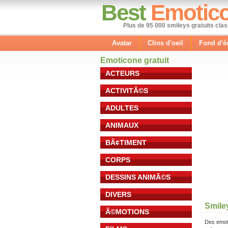
Best
Emotic
Plus de 95 000 smileys gratuits cla
Avatar
Clins d'oeil
Fond d'é
Emoticone gratuit
ACTEURS
ACTIVITÃ©S
ADULTES
ANIMAUX
BÃ¢TIMENT
CORPS
DESSINS ANIMÃ©S
DIVERS
Smile
Ã©MOTIONS
Des emot