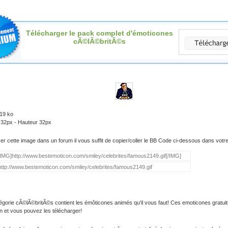
Télécharger le pack complet d'émoticones
cÃ©lÃ©britÃ©s
.19 ko
 32px - Hauteur 32px
iser cette image dans un forum il vous suffit de copier/coller le BB Code ci-dessous dans vot
égorie cÃ©lÃ©britÃ©s contient les émôticones animés qu'il vous faut! Ces emoticones gratuit
on et vous pouvez les télécharger!