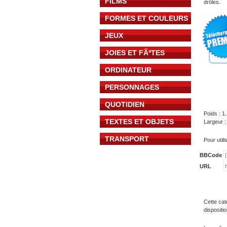
FILMS
drôles.
FORMES ET COULEURS
JEUX
JOIES ET FÃªTES
ORDINATEUR
PERSONNAGES
QUOTIDIEN
Poids : 1
TEXTES ET OBJETS
Largeur :
TRANSPORT
Pour util
BBCode
URL
Cette cat
dispositi