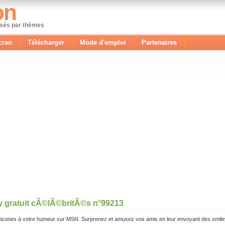
on
ssés par thèmes
cran
Télécharger
Mode d'emploi
Partenaires
y gratuit cÃ©lÃ©britÃ©s n°99213
icones à votre humeur sur MSN. Surprenez et amusez vos amis en leur envoyant des smile