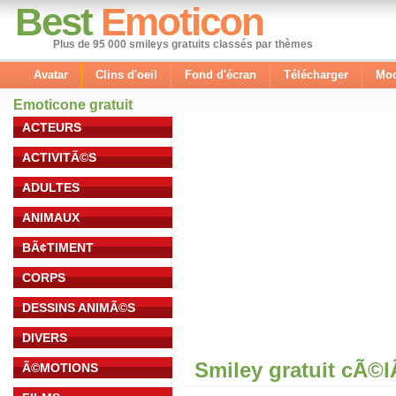
Best
Emoticon
Plus de 95 000 smileys gratuits classés par thèmes
Avatar
Clins d'oeil
Fond d'écran
Télécharger
Mod
Emoticone gratuit
ACTEURS
ACTIVITÃ©S
ADULTES
ANIMAUX
BÃ¢TIMENT
CORPS
DESSINS ANIMÃ©S
DIVERS
Smiley gratuit cÃ©
Ã©MOTIONS