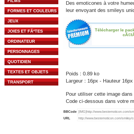
FILMS
Des emoticones à votre hume
leur envoyant des smileys uniq
FORMES ET COULEURS
JEUX
Télécharger le pac
JOIES ET FÃªTES
cÃ©l
ORDINATEUR
PERSONNAGES
QUOTIDIEN
TEXTES ET OBJETS
Poids : 0.89 ko
Largeur : 16px - Hauteur 16px
TRANSPORT
Pour utiliser cette image dans 
Code ci-dessous dans votre 
BBCode
URL