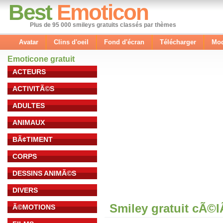
Best
Emoticon
Plus de 95 000 smileys gratuits classés par thèmes
Avatar
Clins d'oeil
Fond d'écran
Télécharger
Mod
Emoticone gratuit
ACTEURS
ACTIVITÃ©S
ADULTES
ANIMAUX
BÃ¢TIMENT
CORPS
DESSINS ANIMÃ©S
DIVERS
Smiley gratuit cÃ©
Ã©MOTIONS