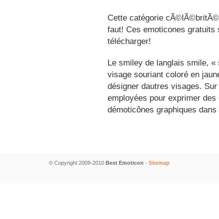
Cette catégorie cÃ©lÃ©britÃ©s
faut! Ces emoticones gratuits 
télécharger!
Le smiley de langlais smile, 
visage souriant coloré en jau
désigner dautres visages. Sur
employées pour exprimer des é
démoticônes graphiques dans 
© Copyright 2009-2010
Best Emoticon
-
Sitemap