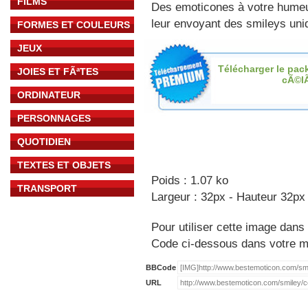
FILMS
Des emoticones à votre hume
leur envoyant des smileys uniq
FORMES ET COULEURS
JEUX
Télécharger le pac
JOIES ET FÃªTES
cÃ©l
ORDINATEUR
PERSONNAGES
QUOTIDIEN
TEXTES ET OBJETS
Poids : 1.07 ko
TRANSPORT
Largeur : 32px - Hauteur 32px
Pour utiliser cette image dans 
Code ci-dessous dans votre 
BBCode
URL