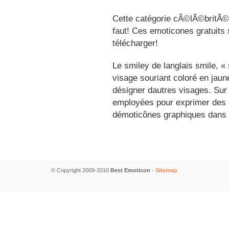
Cette catégorie cÃ©lÃ©britÃ©s
faut! Ces emoticones gratuits 
télécharger!
Le smiley de langlais smile, 
visage souriant coloré en jau
désigner dautres visages. Sur
employées pour exprimer des é
démoticônes graphiques dans 
© Copyright 2009-2010
Best Emoticon
-
Sitemap