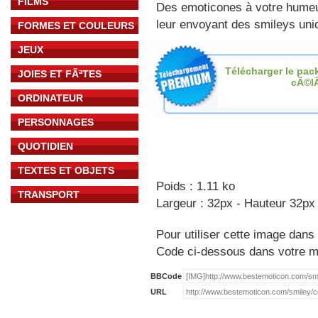
FILMS
Des emoticones à votre hume
leur envoyant des smileys uniq
FORMES ET COULEURS
JEUX
Télécharger le pac
JOIES ET FÃªTES
cÃ©l
ORDINATEUR
PERSONNAGES
QUOTIDIEN
TEXTES ET OBJETS
Poids : 1.11 ko
TRANSPORT
Largeur : 32px - Hauteur 32px
Pour utiliser cette image dans 
Code ci-dessous dans votre 
BBCode
URL