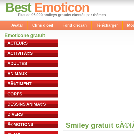
Best
Emoticon
Plus de 95 000 smileys gratuits classés par thèmes
Avatar
Clins d'oeil
Fond d'écran
Télécharger
Mod
Emoticone gratuit
ACTEURS
ACTIVITÃ©S
ADULTES
ANIMAUX
BÃ¢TIMENT
CORPS
DESSINS ANIMÃ©S
DIVERS
Smiley gratuit cÃ©
Ã©MOTIONS