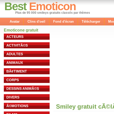
Best
Emoticon
Plus de 95 000 smileys gratuits classés par thèmes
Avatar
Clins d'oeil
Fond d'écran
Télécharger
Mod
Emoticone gratuit
ACTEURS
ACTIVITÃ©S
ADULTES
ANIMAUX
BÃ¢TIMENT
CORPS
DESSINS ANIMÃ©S
DIVERS
Smiley gratuit cÃ©
Ã©MOTIONS