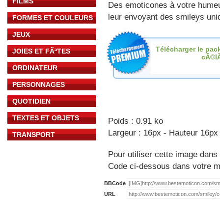
FILMS
Des emoticones à votre hume
leur envoyant des smileys uniq
FORMES ET COULEURS
JEUX
Télécharger le pac
JOIES ET FÃªTES
cÃ©l
ORDINATEUR
PERSONNAGES
QUOTIDIEN
TEXTES ET OBJETS
Poids : 0.91 ko
Largeur : 16px - Hauteur 16px
TRANSPORT
Pour utiliser cette image dans 
Code ci-dessous dans votre 
BBCode
URL