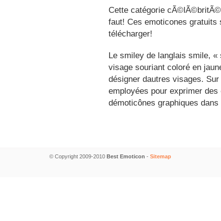
Cette catégorie cÃ©lÃ©britÃ©s
faut! Ces emoticones gratuits 
télécharger!
Le smiley de langlais smile, 
visage souriant coloré en jau
désigner dautres visages. Sur
employées pour exprimer des é
démoticônes graphiques dans 
© Copyright 2009-2010
Best Emoticon
-
Sitemap