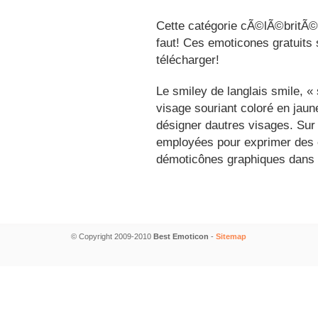
Cette catégorie cÃ©lÃ©britÃ©s
faut! Ces emoticones gratuits 
télécharger!
Le smiley de langlais smile, 
visage souriant coloré en jau
désigner dautres visages. Sur
employées pour exprimer des é
démoticônes graphiques dans 
© Copyright 2009-2010
Best Emoticon
-
Sitemap