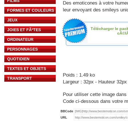
FILMS
Des emoticones à votre hume
leur envoyant des smileys uniq
FORMES ET COULEURS
JEUX
Télécharger le pac
JOIES ET FÃªTES
cÃ©l
ORDINATEUR
PERSONNAGES
QUOTIDIEN
TEXTES ET OBJETS
Poids : 1.49 ko
TRANSPORT
Largeur : 32px - Hauteur 32px
Pour utiliser cette image dans 
Code ci-dessous dans votre 
BBCode
URL