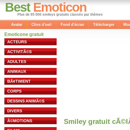
Best
Emoticon
Plus de 95 000 smileys gratuits classés par thèmes
Avatar
Clins d'oeil
Fond d'écran
Télécharger
Mod
Emoticone gratuit
ACTEURS
ACTIVITÃ©S
ADULTES
ANIMAUX
BÃ¢TIMENT
CORPS
DESSINS ANIMÃ©S
DIVERS
Smiley gratuit cÃ©
Ã©MOTIONS